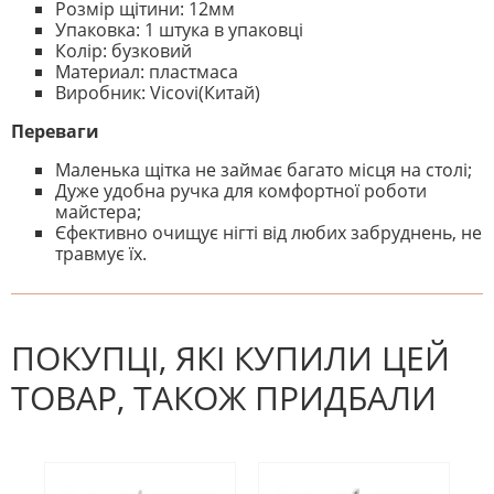
Розмір щітини: 12мм
Упаковка: 1 штука в упаковці
Колір: бузковий
Материал: пластмаса
Виробник: Vicovi(Китай)
Переваги
Маленька щітка не займає багато місця на столі;
Дуже удобна ручка для комфортної роботи
майстера;
Єфективно очищує нігті від любих забруднень, не
травмує їх.
На даний час немає відгуків. Ви
НАПИШІТЬ ВІДГУК
можете стати першим! Будьте
першим, хто напише відгук.
ПОКУПЦІ, ЯКІ КУПИЛИ ЦЕЙ
ТОВАР, ТАКОЖ ПРИДБАЛИ