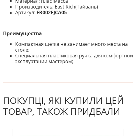
Материал: пластмасса
Производитель: East Rich(Тайвань)
Артикул:
ER002EJCA05
Преимущества
Компактная щетка не занимает много места на
столе;
Специальная пластиковая ручка для комфортной
эксплуатации мастером;
На даний час немає відгуків. Ви
НАПИШІТЬ ВІДГУК
можете стати першим! Будьте
першим, хто напише відгук.
ПОКУПЦІ, ЯКІ КУПИЛИ ЦЕЙ
ТОВАР, ТАКОЖ ПРИДБАЛИ