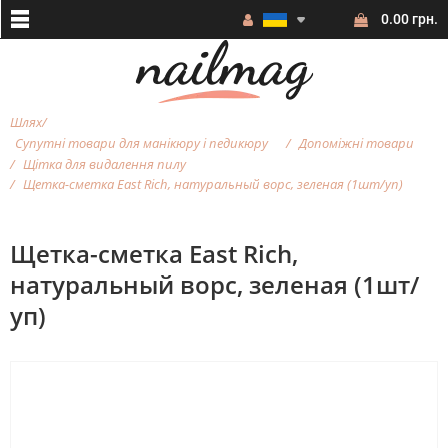
0.00 грн.
Шлях
Супутні товари для манікюру і педикюру
Допоміжні товари
Щітка для видалення пилу
Щетка-сметка East Rich, натуральный ворс, зеленая (1шт/уп)
Щетка-сметка East Rich,
натуральный ворс, зеленая (1шт/
уп)