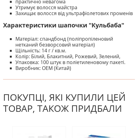
практично невагома
Утримує волосся майстра
Захищає волосся від ультрафіолетових променів
Характеристики шапочки "Кульбаба"
Матеріал: спандбонд (поліпропіленовий
нетканий безворсовий матеріал)
Щільність: 14 г / кв.м.
Колір: Білий, Блакитний, Рожевий, Зелений,
Упаковка: 100 штук в поліетиленовому пакеті.
Виробник: ОЕМ (Китай)
На даний час немає відгуків. Ви
НАПИШІТЬ ВІДГУК
можете стати першим! Будьте
першим, хто напише відгук.
ПОКУПЦІ, ЯКІ КУПИЛИ ЦЕЙ
ТОВАР, ТАКОЖ ПРИДБАЛИ