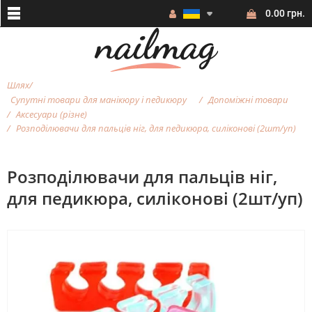
0.00 грн.
Шлях
Супутні товари для манікюру і педикюру
Допоміжні товари
Аксесуари (різне)
Розподілювачи для пальців ніг, для педикюра, силіконові (2шт/уп)
Розподілювачи для пальців ніг,
для педикюра, силіконові (2шт/уп)