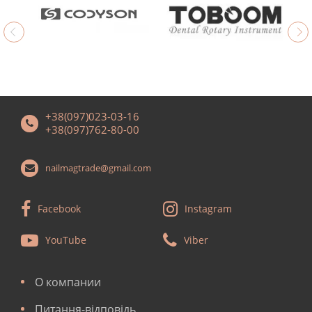
+38(097)023-03-16
+38(097)762-80-00
nailmagtrade@gmail.com
Facebook
Instagram
YouTube
Viber
О компании
Питання-відповідь