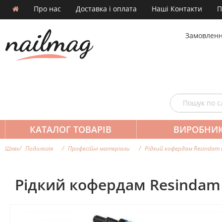
Про нас
Доставка і оплата
Наші Контакти
П
Замовленн
КАТАЛОГ ТОВАРІВ
ВИРОБНИ
Шлях
Подологія
Професійні матеріали
Рідкий кофердам Resindam LC
Рідкий кофердам Resindam L