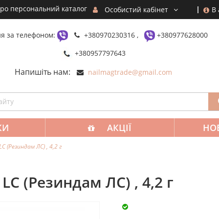
ро персональний каталог
В
Особистий кабінет
я за телефоном:
+380970230316 ,
+380977628000
+380957797643
Напишіть нам:
nailmagtrade@gmail.com
КИ
АКЦІЇ
НО
 (Резиндам ЛС) , 4,2 г
C (Резиндам ЛС) , 4,2 г