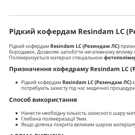
Рідкий кофердам Resindam LC (Ре
Рідкий кофердам
Resindam LC (Резиндам ЛС)
призна
бородавок. Дозволяє запобігти негативному впливу лу
Полімеризується матеріал спеціальною
фотополім
Призначення кофедраму Resindam LC (
Рідкий кофердам
Resindam LC (Резиндам ЛС)
є
потребують захисту під час медичної процедур
Способ використання
Нанести необхідну кількість захисного шару ма
Глибина полімеризації 9мм.
Якщо ділянка покрита великим шаром матеріалу,