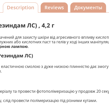
Description
Reviews
Документы
зиндам ЛС) , 4,2 г
чений для захисту шкіри від агресивного впливу кисло
жних або кислотних паст та гелів у ході інших маніпуля
ерною лампою
.
Резиндам ЛС)
 еластичною смолою з дуже низкою плинністю дає змогу р
и.
теріалу та провести фотополімеризацію у продовж 20 сек
 слід провести полімеризацію під різними кутами.