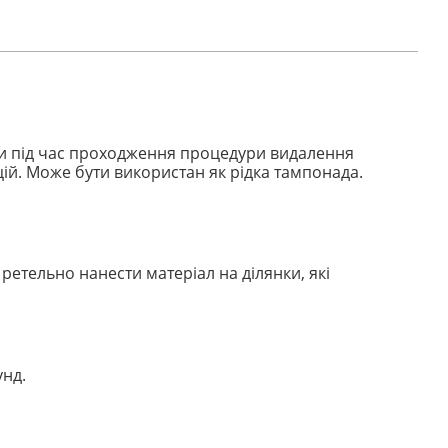
ти під час проходження процедури видалення
цій. Може бути використан як рідка тампонада.
етельно нанести матеріал на ділянки, які
унд.