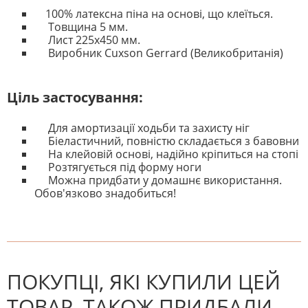
100% латексна піна на основі, що клеїться.
Товщина 5 мм.
Лист 225х450 мм.
Виробник Cuxson Gerrard (Великобританія)
Ціль застосування:
Для амортизації ходьби та захисту ніг
Біеластичний, повністю складається з бавовни
На клейовій основі, надійно кріпиться на стопі
Розтягується під форму ноги
Можна придбати у домашнє використання.
Обов'язково знадобиться!
На даний час немає відгуків. Ви
НАПИШІТЬ ВІДГУК
можете стати першим! Будьте
першим, хто напише відгук.
ПОКУПЦІ, ЯКІ КУПИЛИ ЦЕЙ
ТОВАР, ТАКОЖ ПРИДБАЛИ