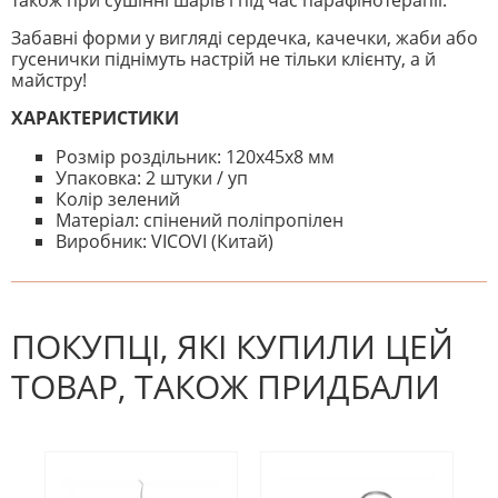
також при сушінні шарів і під час парафінотерапії.
Забавні форми у вигляді сердечка, качечки, жаби або
гусенички піднімуть настрій не тільки клієнту, а й
майстру!
ХАРАКТЕРИСТИКИ
Розмір роздільник: 120х45х8 мм
Упаковка: 2 штуки / уп
Колір зелений
Матеріал: спінений поліпропілен
Виробник: VICOVI (Китай)
На даний час немає відгуків. Ви
НАПИШІТЬ ВІДГУК
можете стати першим! Будьте
першим, хто напише відгук.
ПОКУПЦІ, ЯКІ КУПИЛИ ЦЕЙ
ТОВАР, ТАКОЖ ПРИДБАЛИ