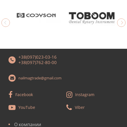
+38(097)023-03-16
+38(097)762-80-00
nailmagtrade@gmail.com
Facebook
Instagram
YouTube
Viber
О компании