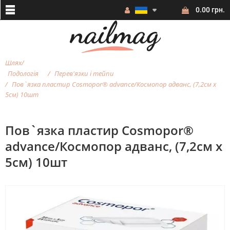
0.00 грн.
Шлях
Подологія
Перев'язки і тейпи
Пов`язка пластир Cosmopor® advance/Космопор адванс, (7,2см х
5см) 10шт
Пов`язка пластир Cosmopor®
advance/Космопор адванс, (7,2см х
5см) 10шт