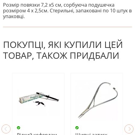
Розмір повязки 7,2 х5 см, сорбуюча подушечка
розміром 4 х 2,5см. Стерильні, запаковані по 10 штук в
упаковці.
На даний час немає відгуків. Ви
НАПИШІТЬ ВІДГУК
можете стати першим! Будьте
першим, хто напише відгук.
ПОКУПЦІ, ЯКІ КУПИЛИ ЦЕЙ
ТОВАР, ТАКОЖ ПРИДБАЛИ
Рідкий кофердам
Щипці-затиск