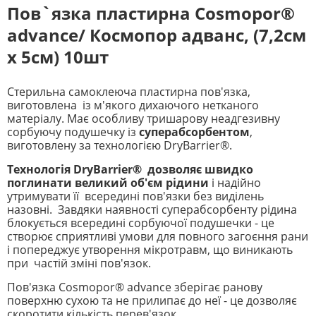
Пов`язка пластирна Cosmopor®
advance/ Космопор адванс, (7,2см
х 5см) 10шт
Стерильна самоклеюча пластирна пов'язка,
виготовлена із м'якого дихаючого нетканого
матеріалу. Має особливу тришарову неадгезивну
сорбуючу подушечку із
суперабсорбентом
,
виготовлену за технологією DryBarrier®.
Технологія DryBarrier® дозволяє швидко
поглинати великий об'єм рідини
і надійно
утримувати її всередині пов'язки без виділень
назовні. Завдяки наявності суперабсорбенту рідина
блокується всередині сорбуючої подушечки - це
створює сприятливі умови для повного загоєння рани
і попереджує утворення мікротравм, що виникають
при частій зміні пов'язок.
Пов'язка Cosmopor® advance зберігає ранову
поверхню сухою та не прилипає до неї - це дозволяє
скоротити кількість перев'язок.