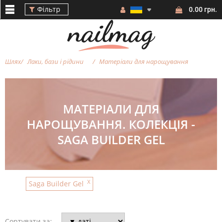
Фільтр
0.00 грн.
Шлях
Лаки, бази і рідини
Матеріали для нарощування
Фільтр
МАТЕРІАЛИ ДЛЯ
НАРОЩУВАННЯ. КОЛЕКЦІЯ -
SAGA BUILDER GEL
БРЕНД
КОЛІР
X
Saga Builder Gel
Сортувати за: