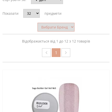
КРАЇНА-
ВИРОБНИК
Показати
предмети
ОБСЯГ
ТАРИ
Відображається від 1 до 12 з 12 товарів
1
РІЗНОВИД
ПОКРИТТЯ
КОЛЕКЦІЯ
СКИНУТИ