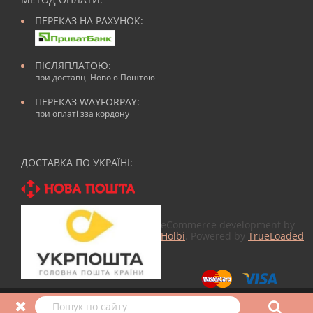
ПЕРЕКАЗ НА РАХУНОК:
ПІСЛЯПЛАТОЮ:
при доставці Новою Поштою
ПЕРЕКАЗ WAYFORPAY:
при оплаті зза кордону
ДОСТАВКА ПО УКРАЇНІ:
eCommerce development by
Holbi
. Powered by
TrueLoaded
© 2026
Все для манікюра
в Nailmag