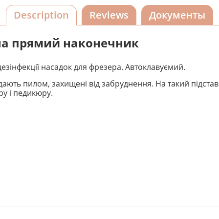
Description
Reviews
Документы
 на прямий наконечник
дезінфекції насадок для фрезера. Автоклавуємий.
дають пилом, захищені від забруднення. На такий підста
ру і педикюру.
! Будьте першим, хто напише відгук.