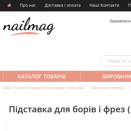
Про нас
Доставка і оплата
Наші Контакти
П
Замовленн
КАТАЛОГ ТОВАРІВ
ВИРОБНИ
Шлях
Супутні товари для манікюру і педикюру
Допоміжні товари
Підставка для борів і фрез (