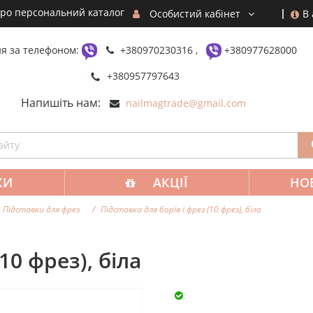
ро персональний каталог
В
Особистий кабінет
я за телефоном:
+380970230316 ,
+380977628000
+380957797643
Напишіть нам:
nailmagtrade@gmail.com
КИ
АКЦІЇ
НО
Підставки для фрез
Підставка для борів і фрез (10 фрез), біла
10 фрез), біла