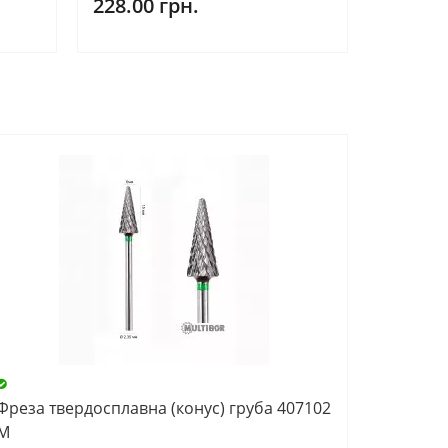
228.00 грн.
Фреза твердосплавна (конус) груба 407102
М