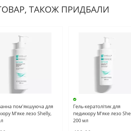
 ТОВАР, ТАКОЖ ПРИДБАЛИ
ванна пом'якшуюча для
Гель-кератолітик для
юру М'яке лезо Shelly,
педикюру М'яке лезо Shel
мл
200 мл