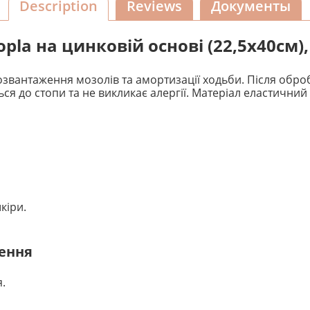
Description
Reviews
Документы
pla на цинковій основі (22,5х40см),
розвантаження мозолів та амортизації ходьби. Після обро
я до стопи та не викликає алергії. Матеріал еластичний
кіри.
ення
.