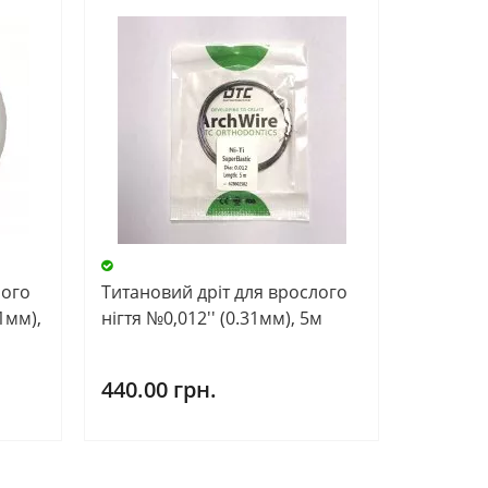
лого
Титановий дріт для врослого
41мм),
нігтя №0,012'' (0.31мм), 5м
440.00 грн.