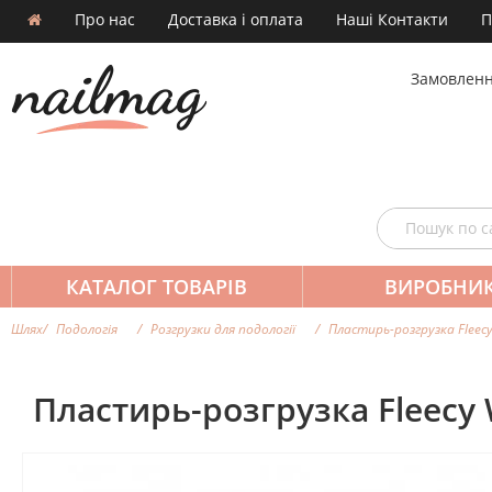
Про нас
Доставка і оплата
Наші Контакти
П
Замовленн
КАТАЛОГ ТОВАРІВ
ВИРОБНИ
Шлях
Подологія
Розгрузки для подології
Пластирь-розгрузка Fleecy
Пластирь-розгрузка Fleecy 