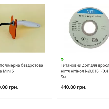
полімерна бездротова
Титановий дріт для врос
 Mini S
нігтя нітінол №0,016'' (0.
5м
.00 грн.
440.00 грн.