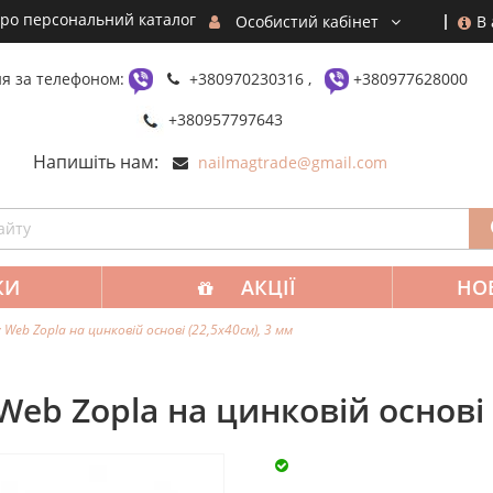
ро персональний каталог
В
Особистий кабінет
я за телефоном:
+380970230316 ,
+380977628000
+380957797643
Напишіть нам:
nailmagtrade@gmail.com
КИ
АКЦІЇ
НО
 Web Zopla на цинковій основі (22,5х40см), 3 мм
Web Zopla на цинковій основі 