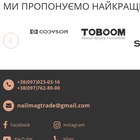
МИ ПРОПОНУЄМО НАЙКРАЩІ
+38(097)023-03-16
+38(097)762-80-00
nailmagtrade@gmail.com
Facebook
Instagram
YouTube
Viber