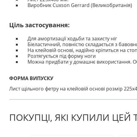
Виробник Cuxson Gerrard (Великобританія)
Ціль застосування:
Для амортизації ходьби та захисту ніг
Біеластичний, повністю складається з бавовн
На клейовій основі, надійно кріпиться на стоп
Розтягується під форму ноги
Можна придбати у домашнє використання. Об
ФОРМА ВИПУСКУ
Лист щільного фетру на клейовій основі розмір 225х
На даний час немає відгуків. Ви можете стати першим
ПОКУПЦІ, ЯКІ КУПИЛИ ЦЕЙ