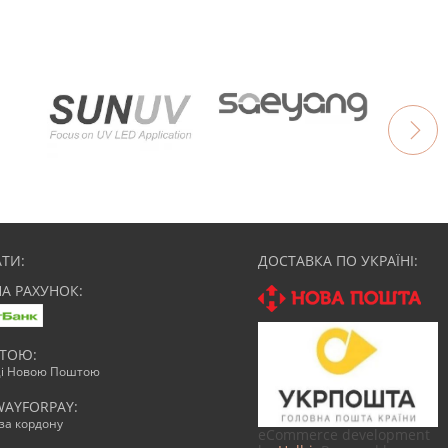
ТИ:
ДОСТАВКА ПО УКРАЇНІ:
НА РАХУНОК:
АТОЮ:
ці Новою Поштою
WAYFORPAY:
зза кордону
eCommerce development