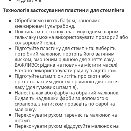
Технологія застосування пластини для стемпінга
Обробляємо ніготь бафом, наносимо
знежирювач і ультрабонд.
Покриваємо нігтьову пластину одним шаром
гель-лаку (можна використовувати прозорий або
кольоровий гель).
Підготуйте пластину для стемпінга: виберіть
потрібний малюнок, протріть його ватяним
диском, змоченим рідиною для зняття лаку.
ВАЖЛИВО: рідина не повинна містити масел!
Бажано використовувати рідину з ацетоном.
Підготуйте штамп: очистіть про скотч або
протріть ватним диском з рідиною для зняття
лаку (для гумових штампів).
Нанесіть лак або фарбу на обраний малюнок.
Видаліть надлишки фарби за допомогою
скрапера, з натиском проведіть по фарбі на
малюнку.
Перекочувати рухом перенесіть малюнок на
штамп.
Перекочувати рухом віддрукуйте малюнок на