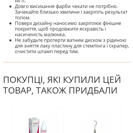
нігті.
Довго висихання фарби чекати не потрібно.
Зачекайте близько хвилини і закріпіть результат
топом.
Поверх дизайну наносимо закріплює фінішне
покриття, щоб продовжити яскравість і
насиченість малюнка.
Не забудьте протерти ватним диском з рідиною
для зняття лаку пластину для стемпінга і скрапер,
очистити штамп перед тим.
На даний час немає відгуків. Ви
НАПИШІТЬ ВІДГУК
можете стати першим! Будьте
першим, хто напише відгук.
ПОКУПЦІ, ЯКІ КУПИЛИ ЦЕЙ
ТОВАР, ТАКОЖ ПРИДБАЛИ