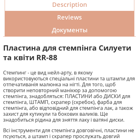
Description
Reviews
Документы
Пластина для стемпінга
Силуети
та квіти RR-88
Стемпинг - це вид нейл-арту, в якому
використовуються спеціальні пластини та штампи для
отпечативанія малюнка на нігті. Для того, щоб
створити неповторний манікюр за допомогою
стемпінга, знадобляться: ПЛАСТИНИ або ДИСКИ для
стемпінга, ШТАМП, скрапер (скребок), фарба для
стемпінга, або відповідний для стемпінга лак, а також
захист для кутикули та бокових валиків. Ще
знадобиться рідина для зняття лаку і ватяні диски.
Всі інструменти для стемпінга довговічні, пластини не
псуються, а штамп і скрапер прослужать довгий