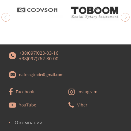
+38(097)023-03-16
+38(097)762-80-00
nailmagtrade@gmail.com
Facebook
Instagram
YouTube
Viber
О компании