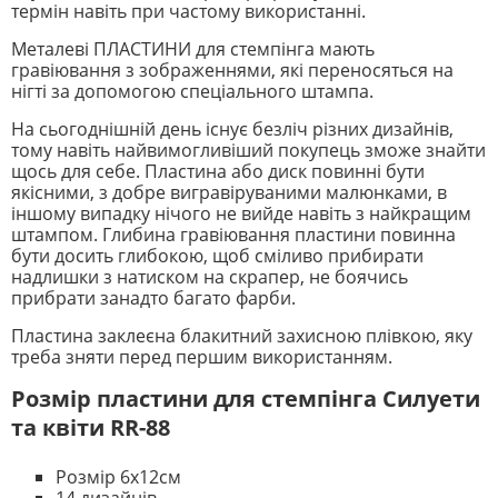
термін навіть при частому використанні.
Металеві ПЛАСТИНИ для стемпінга мають
гравіювання з зображеннями, які переносяться на
нігті за допомогою спеціального штампа.
На сьогоднішній день існує безліч різних дизайнів,
тому навіть найвимогливіший покупець зможе знайти
щось для себе. Пластина або диск повинні бути
якісними, з добре вигравіруваними малюнками, в
іншому випадку нічого не вийде навіть з найкращим
штампом. Глибина гравіювання пластини повинна
бути досить глибокою, щоб сміливо прибирати
надлишки з натиском на скрапер, не боячись
прибрати занадто багато фарби.
Пластина заклеєна блакитний захисною плівкою, яку
треба зняти перед першим використанням.
Розмір пластини для стемпінга
Силуети
та квіти RR-88
Розмір 6х12см
14 дизайнів