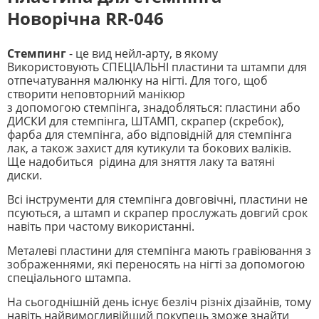
Новорічна RR-046
Стемпинг
- це вид нейл-арту, в якому
Використовують СПЕЦІАЛЬНІ пластини та штампи для
отпечатування малюнку на нігті. Для того, щоб
створити неповторний манікюр
з допомогою стемпінга, знадобляться: пластини або
ДИСКИ для стемпінга, ШТАМП, скрапер (скребок),
фарба для стемпінга, або відповідній для стемпінга
лак, а також захист для кутикули та бокових валіків.
Ще надобиться рідина для зняття лаку та ватяні
диски.
Всі інструменти для стемпінга довговічні, пластини не
псуються, а штамп и скрапер прослужать довгий срок
навіть при частому використанні.
Металеві пластини для стемпінга мають гравіювання з
зображеннями, які переносять на нігті за допомогою
спеціального штампа.
На сьогоднішній день існує безліч різніх дізайнів, тому
навіть найвимогливійший покупець зможе знайти