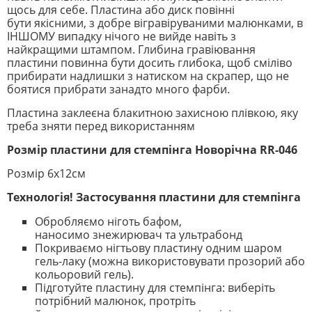
щось для себе. Пластина або диск повінні
бути якісними, з добре вігравіруваними малюнками, в
ІНШОМУ випадку нічого не вийде навіть з
найкращими штампом. Глибина гравіювання
пластини повинна бути досить глибока, щоб сміліво
прибирати надлишки з натиском на скрапер, що не
боятися прибрати занадто много фарби.
Пластина заклеєна блакитною захисною плівкою, яку
треба зняти перед використанням
Розмір пластини для стемпінга Новорічна RR-046
Розмір 6х12см
Технологія! Застосування пластини для стемпінга
Обробляємо ніготь бафом,
наносимо знежирювач та ультрабонд
Покриваємо нігтьову пластину одним шаром
гель-лаку (можна використовувати прозорий або
кольоровий гель).
Підготуйте пластину для стемпінга: виберіть
потрібний малюнок, протріть