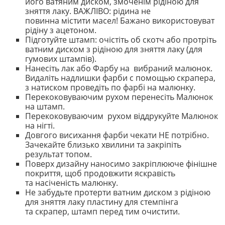
його ватяним диском, змоченім рідіною для
зняття лаку. ВАЖЛІВО: рідина не
повинна містити масел! Бажано використовуват
рідіну з ацетоном.
Підготуйте штамп: очістіть об скотч або протріть
ватним диском з рідіною для зняття лаку (для
гумових штампів).
Нанесіть лак або Фарбу на вибраний малюнок.
Видаліть надлишки фарби с помощью скрапера,
з натиском проведіть по фарбі на малюнку.
Перекоковуваючим рухом перенесіть Малюнок
на штамп.
Перекоковуваючим рухом віддрукуйте Малюнок
на нігті.
Довгого висихання фарби чекати НЕ потрібно.
Зачекайте близько хвилини та закріпіть
результат топом.
Поверх дизайну наносимо закріплююче фінішне
покриття, щоб продовжити яскравість
та насіченість малюнку.
Не забудьте протерти ватним диском з рідіною
для зняття лаку пластину для стемпінга
та скрапер, штамп перед тим очистити.