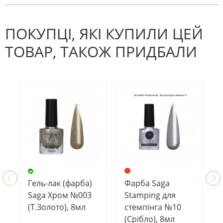
На даний час немає відгуків. Ви
НАПИШІТЬ ВІДГУК
можете стати першим! Будьте
першим, хто напише відгук.
ПОКУПЦІ, ЯКІ КУПИЛИ ЦЕЙ
ТОВАР, ТАКОЖ ПРИДБАЛИ
Гель-лак (фарба)
Фарба Saga
Saga Хром №003
Stamping для
(Т.Золото), 8мл
стемпінга №10
(Срібло), 8мл