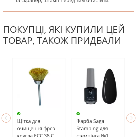
та скрапер, штамп перед тим очистити.
На даний час немає відгуків. Ви
НАПИШІТЬ ВІДГУК
можете стати першим! Будьте
першим, хто напише відгук.
ПОКУПЦІ, ЯКІ КУПИЛИ ЦЕЙ
ТОВАР, ТАКОЖ ПРИДБАЛИ
Щітка для
Фарба Saga
очищення фрез
Stamping для
кругла ECC 38 C,
стемпінга №1