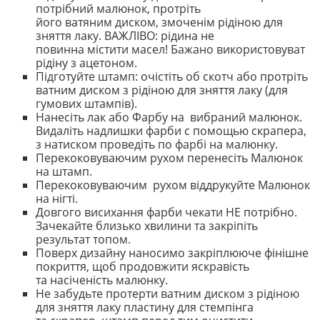
потрібний малюнок, протріть
його ватяним диском, змоченім рідіною для
зняття лаку. ВАЖЛІВО: рідина не
повинна містити масел! Бажано використовуват
рідіну з ацетоном.
Підготуйте штамп: очістіть об скотч або протріть
ватним диском з рідіною для зняття лаку (для
гумових штампів).
Нанесіть лак або Фарбу на вибраний малюнок.
Видаліть надлишки фарби с помощью скрапера,
з натиском проведіть по фарбі на малюнку.
Перекоковуваючим рухом перенесіть Малюнок
на штамп.
Перекоковуваючим рухом віддрукуйте Малюнок
на нігті.
Довгого висихання фарби чекати НЕ потрібно.
Зачекайте близько хвилини та закріпіть
результат топом.
Поверх дизайну наносимо закріплююче фінішне
покриття, щоб продовжити яскравість
та насіченість малюнку.
Не забудьте протерти ватним диском з рідіною
для зняття лаку пластину для стемпінга