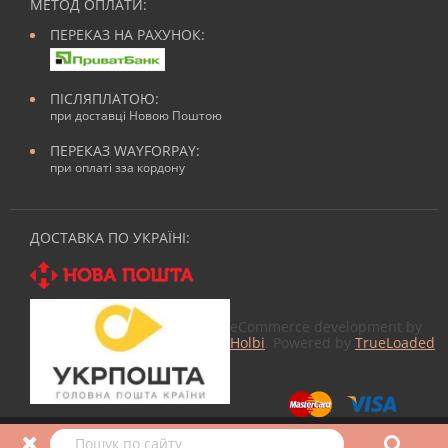
МЕТОД ОПЛАТИ:
ПЕРЕКАЗ НА РАХУНОК:
ПІСЛЯПЛАТОЮ:
при доставці Новою Поштою
ПЕРЕКАЗ WAYFORPAY:
при оплаті зза кордону
ДОСТАВКА ПО УКРАЇНІ:
eCommerce development by
Holbi
. Powered by
TrueLoaded
© 2026
Все для манікюра
в Nailmag