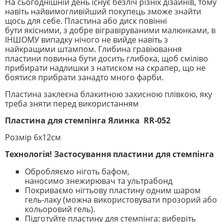
На сьогоднішній день існує безліч різніх дізайнів, тому
навіть найвимогливійший покупець зможе знайти
щось для себе. Пластина або диск повінні
бути якісними, з добре вігравіруваними малюнками, в
ІНШОМУ випадку нічого не вийде навіть з
найкращими штампом. Глибина гравіювання
пластини повинна бути досить глибока, щоб сміліво
прибирати надлишки з натиском на скрапер, що не
боятися прибрати занадто много фарби.
Пластина заклеєна блакитною захисною плівкою, яку
треба зняти перед використанням
Пластина для стемпінга Ялинка RR-052
Розмір 6х12см
Технологія! Застосування пластини для стемпінга
Обробляємо ніготь бафом,
наносимо знежирювач та ультрабонд
Покриваємо нігтьову пластину одним шаром
гель-лаку (можна використовувати прозорий або
кольоровий гель).
Підготуйте пластину для стемпінга: виберіть