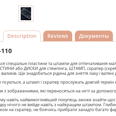
Description
Reviews
Документы
-110
ься спеціальні пластини та штампи для отпечативанія мал
СТИНИ або ДИСКИ для стемпінга, ШТАМП, скрапер (скребо
 валиків. Ще знадобиться рідина для зняття лаку і ватяні 
не псуються, а штамп і скрапер прослужать довгий термін
 з зображеннями, які переносяться на нігті за допомог
 тому навіть найвимогливіший покупець зможе знайти щось
дку нічого не вийде навіть з найкращим штампом. Глиби
ком на скрапер, не боячись прибрати занадто багато фа