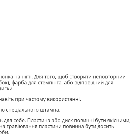
юнка на нігті. Для того, щоб створити неповторний
к), фарба для стемпінга, або відповідний для
диски.
 навіть при частому використанні.
ою спеціального штампа.
 для себе. Пластина або диск повинні бути якісними,
на гравіювання пластини повинна бути досить
рби.