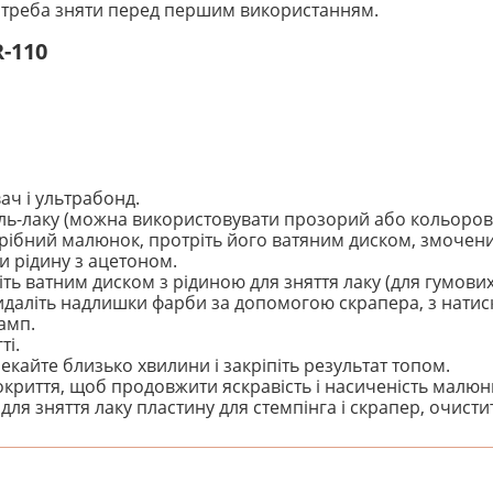
у треба зняти перед першим використанням.
R-110
ч і ультрабонд.
ь-лаку (можна використовувати прозорий або кольорови
отрібний малюнок, протріть його ватяним диском, змочен
и рідину з ацетоном.
іть ватним диском з рідиною для зняття лаку (для гумових
идаліть надлишки фарби за допомогою скрапера, з натис
амп.
ті.
кайте близько хвилини і закріпіть результат топом.
криття, щоб продовжити яскравість і насиченість малюн
ля зняття лаку пластину для стемпінга і скрапер, очист
! Будьте першим, хто напише відгук.