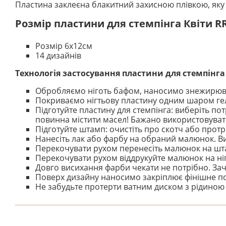
Пластина заклеєна блакитний захисною плівкою, як
Розмір пластини для стемпінга
Квіти R
Розмір 6х12см
14 дизайнів
Технологія застосування пластини для стемпінга
Обробляємо ніготь бафом, наносимо знежирюва
Покриваємо нігтьову пластину одним шаром гел
Підготуйте пластину для стемпінга: виберіть п
повинна містити масел! Бажано використовуват
Підготуйте штамп: очистіть про скотч або протр
Нанесіть лак або фарбу на обраний малюнок. В
Перекочувати рухом перенесіть малюнок на шт
Перекочувати рухом віддрукуйте малюнок на ніг
Довго висихання фарби чекати не потрібно. Заче
Поверх дизайну наносимо закріплює фінішне по
Не забудьте протерти ватним диском з рідиною д
На даний час немає відгуків. Ви можете стати першим