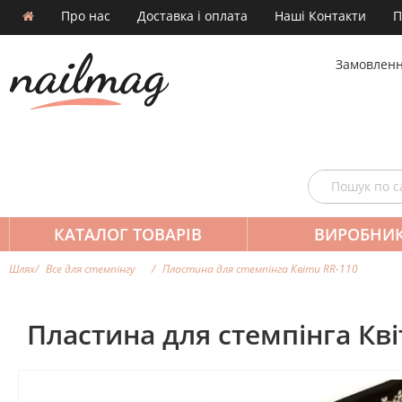
Про нас
Доставка і оплата
Наші Контакти
П
Замовленн
КАТАЛОГ ТОВАРІВ
ВИРОБНИ
Шлях
Все для стемпінгу
Пластина для стемпінга Квіти RR-110
Пластина для стемпінга Кві