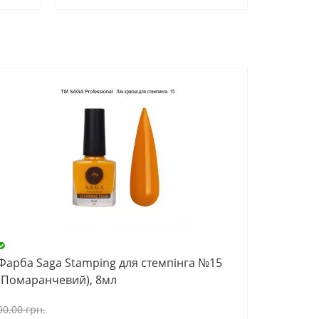
Фарба Saga Stamping для стемпінга №15
(Помаранчевий), 8мл
90.00 грн.