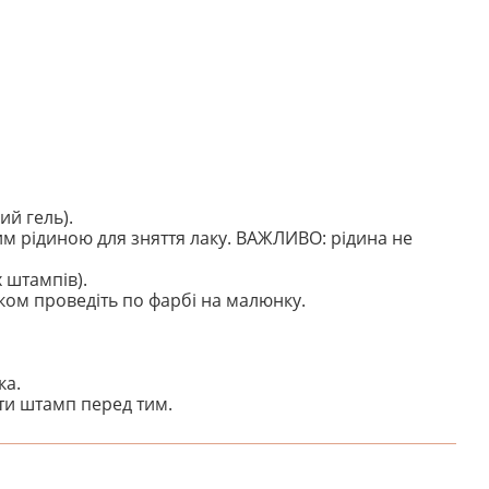
й гель).
им рідиною для зняття лаку. ВАЖЛИВО: рідина не
 штампів).
ком проведіть по фарбі на малюнку.
ка.
ити штамп перед тим.
НАПИШІТЬ ВІДГУК