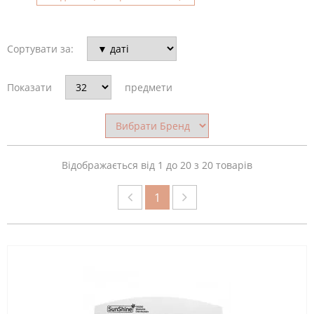
АБРАЗИВНІСТЬ
Сортувати за:
ПИЛКИ
(ГРИТ)
Показати
предмети
ПРИЗНАЧЕННЯ
ПИЛКИ
Відображається від 1 до 20 з 20 товарів
1
МАТЕРІАЛ
ПИЛКИ
КОЛІР