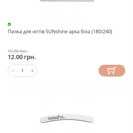
КРАЇНА-
ВИРОБНИК
Пилка для нігтів SUNshine арка біла (180/240)
СКИНУТИ
15.00 грн.
12.00 грн.