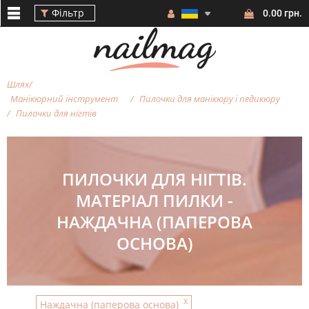
Фільтр
0.00 грн.
Шлях
Манікюрний інструмент
Пилочки для манікюру і педикюру
Пилочки для нiгтiв
Фільтр
ПИЛОЧКИ ДЛЯ НIГТIВ.
МАТЕРІАЛ ПИЛКИ -
НАЖДАЧНА (ПАПЕРОВА
БРЕНД
ОСНОВА)
ФОРМА
ПИЛКИ
X
Наждачна (паперова основа)