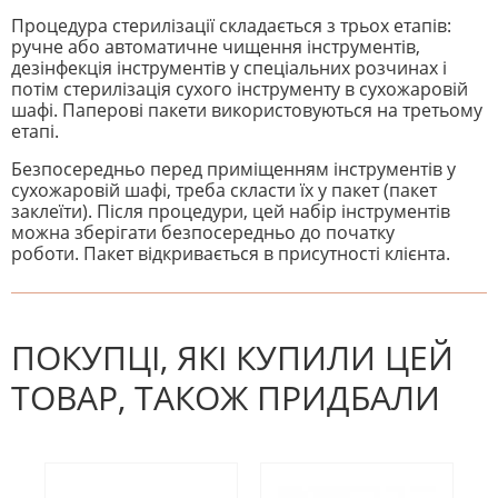
Процедура стерилізації складається з трьох етапів:
ручне або автоматичне чищення інструментів,
дезінфекція інструментів у спеціальних розчинах і
потім стерилізація сухого інструменту в сухожаровій
шафі. Паперові пакети використовуються на третьому
етапі.
Безпосередньо перед приміщенням інструментів у
сухожаровій шафі, треба скласти їх у пакет (пакет
заклеїти). Після процедури, цей набір інструментів
можна зберігати безпосередньо до початку
роботи. Пакет відкривається в присутності клієнта.
На даний час немає відгуків. Ви
НАПИШІТЬ ВІДГУК
можете стати першим! Будьте
першим, хто напише відгук.
ПОКУПЦІ, ЯКІ КУПИЛИ ЦЕЙ
ТОВАР, ТАКОЖ ПРИДБАЛИ