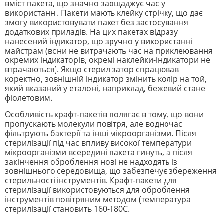
вміст пакета, що значно заощаджує час у
використанні. Пакети мають клейку стрічку, що дає
змогу використовувати пакет без застосування
додаткових приладів. На цих пакетах відразу
нанесений індикатор, що зручно у використанні
майстрам (вони не витрачають час на приклеювання
окремих індикаторів, окремі наклейки-індикатори не
втрачаються). Якщо стерилізатор спрацював
коректно, зовнішній індикатор змінить колір на той,
який вказаний у еталоні, наприклад, бежевий стане
фіолетовим.
Особливість крафт-пакетів полягає в тому, що вони
пропускають молекули повітря, але водночас
фільтрують бактерії та інші мікроорганізми. Після
стерилізації під час впливу високої температури
мікроорганізми всередині пакета гинуть, а після
закінчення оброблення нові не надходять із
зовнішнього середовища, що забезпечує збереження
стерильності інструментів. Крафт-пакети для
стерилізації використовуються для оброблення
інструментів повітряним методом (температура
стерилізації становить 160-180С.