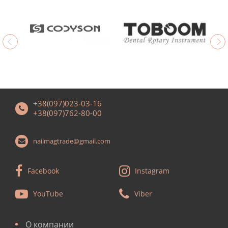
+38(097)023-03-16
+38(097)762-80-00
nailmagtrade@gmail.com
Facebook
Instagram
YouTube
Viber
О компании