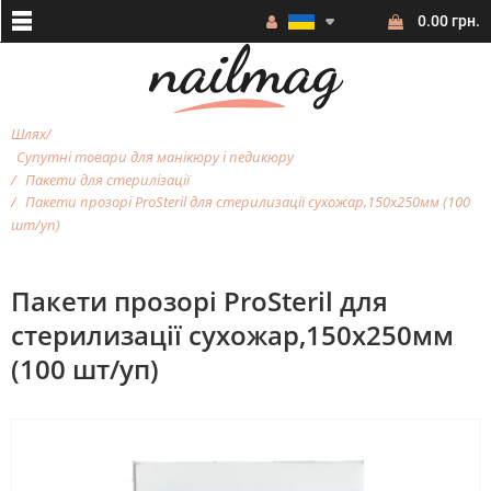
0.00 грн.
Шлях
Супутні товари для манікюру і педикюру
Пакети для стерилізації
Пакети прозорі ProSteril для стерилизації сухожар,150х250мм (100
шт/уп)
Пакети прозорі ProSteril для
стерилизації сухожар,150х250мм
(100 шт/уп)