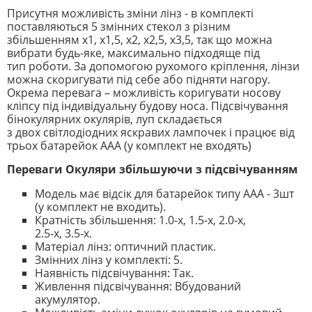
Присутня можливість зміни лінз - в комплекті
поставляються 5 змінних стекол з різним
збільшенням х1, х1,5, х2, х2,5, х3,5, так що можна
вибрати будь-яке, максимально підходяще під
тип роботи. За допомогою рухомого кріплення, лінзи
можна скоригувати під себе або підняти нагору.
Окрема перевага – можливість коригувати носову
кліпсу під індивідуальну будову носа. Підсвічування
бінокулярних окулярів, луп складається
з двох світлодіодних яскравих лампочек і працює від
трьох батарейок ААА (у комплект не входять)
Переваги Окуляри збільшуючи з підсвічуванням
Модель має відсік для батарейок типу ААА - 3шт
(у комплект не входить).
Кратність збільшення: 1.0‑х, 1.5‑х, 2.0‑х,
2.5‑х, 3.5‑х.
Матеріал лінз: оптичний пластик.
Змінних лінз у комплекті: 5.
Наявність підсвічування: Так.
Живлення підсвічування: Вбудований
акумулятор.