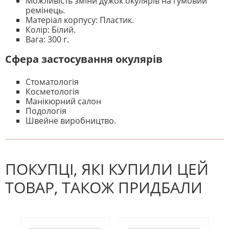
Можливість зміни дужок окулярів на гумовий
ремінець.
Матеріал корпусу: Пластик.
Колір: Білий.
Вага: 300 г.
Сфера застосування окулярів
Стоматологія
Косметологія
Манікюрний салон
Подологія
Швейне виробництво.
На даний час немає відгуків. Ви
НАПИШІТЬ ВІДГУК
можете стати першим! Будьте
першим, хто напише відгук.
ПОКУПЦІ, ЯКІ КУПИЛИ ЦЕЙ
ТОВАР, ТАКОЖ ПРИДБАЛИ