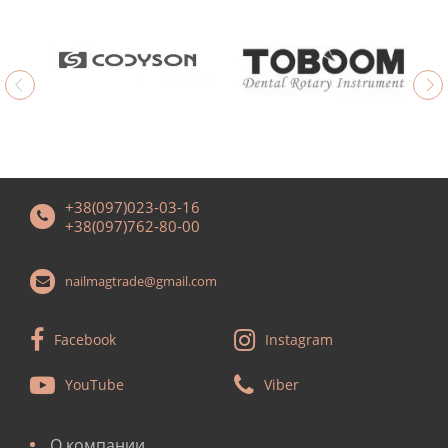
+38(097)023-03-16
+38(097)762-80-00
nailmagtrade@gmail.com
Facebook
Instagram
YouTube
Viber
О компании