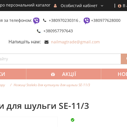
ро персональний каталог
В
Особистий кабінет
я за телефоном:
+380970230316 ,
+380977628000
+380957797643
Напишіть нам:
nailmagtrade@gmail.com
КИ
АКЦІЇ
НО
юру
Ножиці Staleks для кутикули для шульги SE-11/3
и для шульги SE-11/3