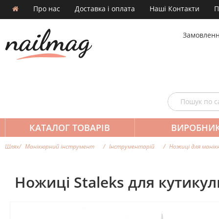
Про нас
Доставка і оплата
Наші Контакти
П
Замовленн
КАТАЛОГ ТОВАРІВ
ВИРОБНИ
Шлях
Манікюрний інструмент
Інструментарій
Ножиці для манік
Ножиці Staleks для кутикул