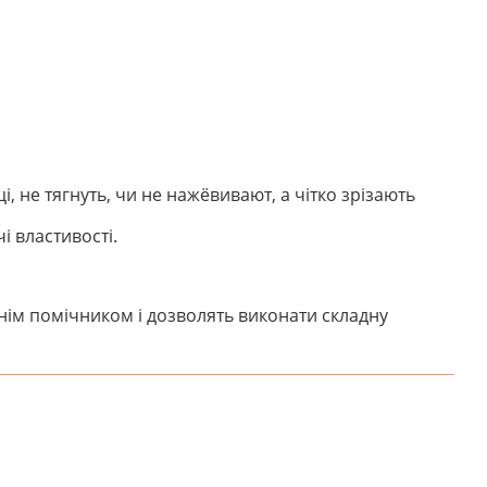
і, не тягнуть, чи не нажёвивают, а чітко зрізають
і властивості.
жнім помічником і дозволять виконати складну
НАПИШІТЬ ВІДГУК