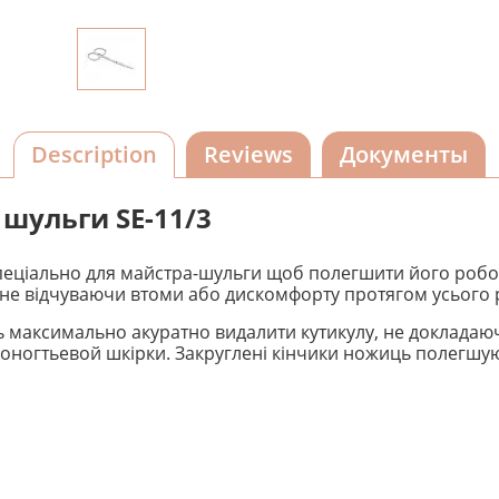
Description
Reviews
Документы
 шульги SE-11/3
спеціально для майстра-шульги щоб полегшити його робо
 не відчуваючи втоми або дискомфорту протягом усього 
ть максимально акуратно видалити кутикулу, не докладаю
лоногтьевой шкірки. Закруглені кінчики ножиць полегшую