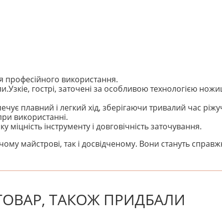
ля професійного використання.
и.Узкіе, гострі, заточені за особливою технологією ножиц
ує плавний і легкий хід, зберігаючи тривалий час ріжуч
ри використанні.
 міцність інструменту і довговічність заточування.
чому майстрові, так і досвідченому. Вони стануть справ
! Будьте першим, хто напише відгук.
 ТОВАР, ТАКОЖ ПРИДБАЛИ