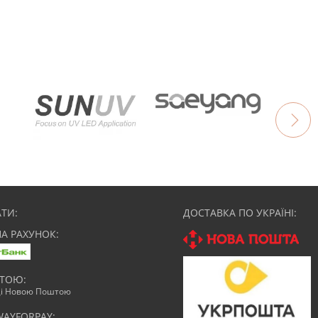
ТИ:
ДОСТАВКА ПО УКРАЇНІ:
НА РАХУНОК:
АТОЮ:
ці Новою Поштою
WAYFORPAY: