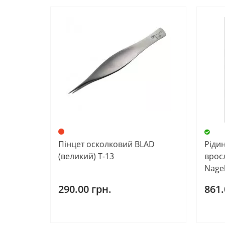
Пінцет осколковий BLAD
Ріди
(великий) Т-13
вросл
Nagel
290.00 грн.
861.