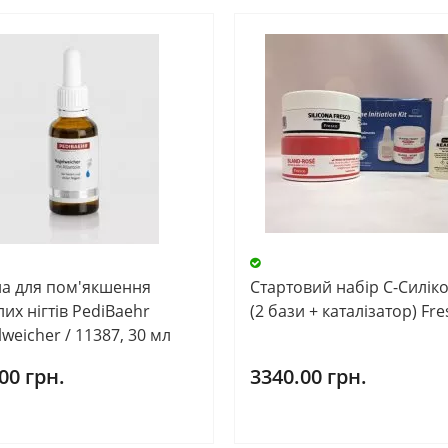
на для пом'якшення
Стартовий набір С-Силіко
их нігтів PediBaehr
(2 бази + каталізатор) Fr
weicher / 11387, 30 мл
00 грн.
3340.00 грн.