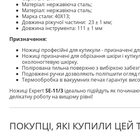
Матеріал: нержавіюча сталь;
Матеріал: нержавіюча сталь;
Марка стали: 40Х13;
Довжина ріжучої частини: 23 ± 1 мм;
Довжина інструмента: 111 ± 1 мм
Призначення:
Ножиці професійні для кутикули - призначені д
Ножиці призначені для обрізання шкіри і кутікул
околоногтевую шкірку.
Полірована тильна поверхню з вибіркою забезпеч
Подовжені ручки дозволяють поліпшити огляд п
Термообробка в вакуумних печах гарантує високу
Ножиці Expert
SE-11/3
ідеально підійдуть як починаю
делікатну роботу на вищому рівні!
На даний час немає відгуків. Ви можете стати першим
ПОКУПЦІ, ЯКІ КУПИЛИ ЦЕЙ