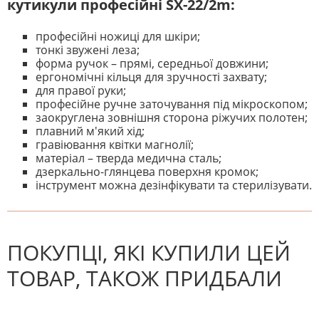
кутикули професійні SX-22/2m
:
професійні ножиці для шкіри;
тонкі звужені леза;
форма ручок – прямі, середньої довжини;
ергономічні кільця для зручності захвату;
для правої руки;
професійне ручне заточування під мікроскопом;
заокруглена зовнішня сторона ріжучих полотен;
плавний м'який хід;
гравіювання квітки магнолії;
матеріал – тверда медична сталь;
дзеркально-глянцева поверхня кромок;
інструмент можна дезінфікувати та стерилізувати.
На даний час немає відгуків. Ви
НАПИШІТЬ ВІДГУК
можете стати першим! Будьте
першим, хто напише відгук.
ПОКУПЦІ, ЯКІ КУПИЛИ ЦЕЙ
ТОВАР, ТАКОЖ ПРИДБАЛИ