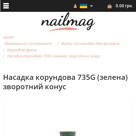
0.00 грн.
Шлях
Манікюрний інструмент
Фрези та насадки для фрезерiв
Корундові фрези
Насадка корундова 735G (зелена) зворотний конус
Насадка корундова 735G (зелена)
зворотний конус