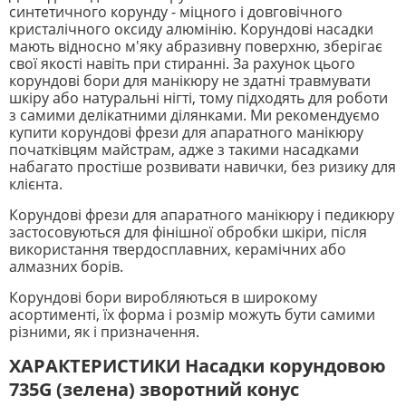
синтетичного корунду - міцного і довговічного
кристалічного оксиду алюмінію. Корундові насадки
мають відносно м'яку абразивну поверхню, зберігає
свої якості навіть при стиранні. За рахунок цього
корундові бори для манікюру не здатні травмувати
шкіру або натуральні нігті, тому підходять для роботи
з самими делікатними ділянками. Ми рекомендуємо
купити корундові фрези для апаратного манікюру
початківцям майстрам, адже з такими насадками
набагато простіше розвивати навички, без ризику для
клієнта.
Корундові фрези для апаратного манікюру і педикюру
застосовуються для фінішної обробки шкіри, після
використання твердосплавних, керамічних або
алмазних борів.
Корундові бори виробляються в широкому
асортименті, їх форма і розмір можуть бути самими
різними, як і призначення.
ХАРАКТЕРИСТИКИ Насадки корундовою
735G (зелена) зворотний конус