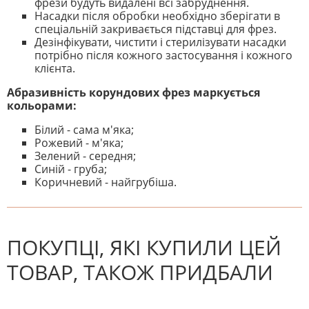
фрези будуть видалені всі забруднення.
Насадки після обробки необхідно зберігати в
спеціальній закривається підставці для фрез.
Дезінфікувати, чистити і стерилізувати насадки
потрібно після кожного застосування і кожного
клієнта.
Абразивність корундових фрез маркується
кольорами:
Білий - сама м'яка;
Рожевий - м'яка;
Зелений - середня;
Синій - груба;
Коричневий - найгрубіша.
На даний час немає відгуків. Ви
НАПИШІТЬ ВІДГУК
можете стати першим! Будьте
першим, хто напише відгук.
ПОКУПЦІ, ЯКІ КУПИЛИ ЦЕЙ
ТОВАР, ТАКОЖ ПРИДБАЛИ