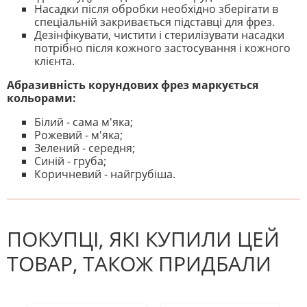
Насадки після обробки необхідно зберігати в
спеціальній закривається підставці для фрез.
Дезінфікувати, чистити і стерилізувати насадки
потрібно після кожного застосування і кожного
клієнта.
Абразивність корундових фрез маркується
кольорами:
Білий - сама м'яка;
Рожевий - м'яка;
Зелений - середня;
Синій - груба;
Коричневий - найгрубіша.
На даний час немає відгуків. Ви
НАПИШІТЬ ВІДГУК
можете стати першим! Будьте
першим, хто напише відгук.
ПОКУПЦІ, ЯКІ КУПИЛИ ЦЕЙ
ТОВАР, ТАКОЖ ПРИДБАЛИ