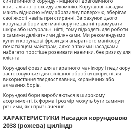
синтетичного корунду - міцного і довговічного
кристалічного оксиду алюмінію. Корундові насадки
мають відносно м'яку абразивну поверхню, зберігає
свої якості навіть при стиранні. За рахунок цього
корундові бори для манікюру не здатні травмувати
шкіру або натуральні нігті, тому підходять для роботи
з самими делікатними ділянками. Ми рекомендуємо
купити корундові фрези для апаратного манікюру
початківцям майстрам, адже з такими насадками
набагато простіше розвивати навички, без ризику для
клієнта.
Корундові фрези для апаратного манікюру і педикюру
застосовуються для фінішної обробки шкіри, після
використання твердосплавних, керамічних або
алмазних борів.
Корундові бори виробляються в широкому
асортименті, їх форма і розмір можуть бути самими
різними, як і призначення.
ХАРАКТЕРИСТИКИ Насадки корундовою
2038 (рожева) циліндр