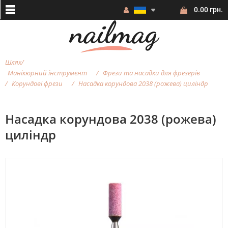
0.00 грн.
Шлях
Манікюрний інструмент
Фрези та насадки для фрезерiв
Корундові фрези
Насадка корундова 2038 (рожева) циліндр
Насадка корундова 2038 (рожева)
циліндр