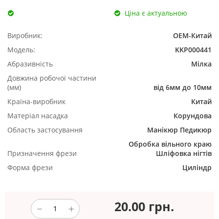
Ціна є актуальною
Виробник:
ОЕМ-Китай
Модель:
KKP000441
Абразивність
Мілка
Довжина робочої частини
(мм)
від 6мм до 10мм
Країна-виробник
Китай
Матеріал насадка
Корундова
Область застосування
Манікюр
Педикюр
Обробка вільного краю
Призначення фрези
Шліфовка нігтів
Форма фрези
Циліндр
20.00
грн.