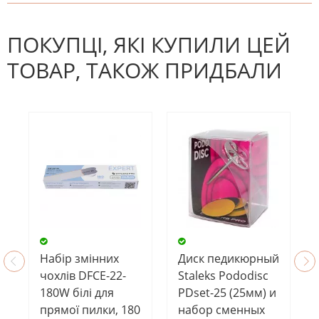
На даний час немає відгуків. Ви
НАПИШІТЬ ВІДГУК
можете стати першим! Будьте
першим, хто напише відгук.
ПОКУПЦІ, ЯКІ КУПИЛИ ЦЕЙ
ТОВАР, ТАКОЖ ПРИДБАЛИ
Набір змінних
Диск педикюрный
чохлів DFCE-22-
Staleks Pododisc
180W білі для
PDset-25 (25мм) и
прямої пилки, 180
набор сменных