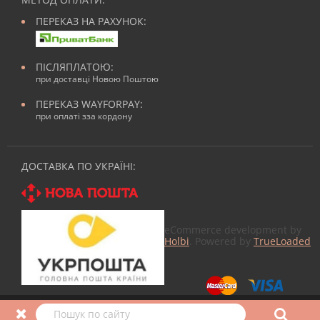
ПЕРЕКАЗ НА РАХУНОК:
ПІСЛЯПЛАТОЮ:
при доставці Новою Поштою
ПЕРЕКАЗ WAYFORPAY:
при оплаті зза кордону
ДОСТАВКА ПО УКРАЇНІ:
eCommerce development by
Holbi
. Powered by
TrueLoaded
© 2026
Все для манікюра
в Nailmag