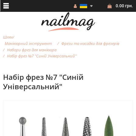
0.00 грн.
Шлях
Манікюрний інструмент
Фрези та насадки для фрезерiв
Набори фрез для манікюра
Набір фрез №7 "Синій Універсальний"
Набір фрез №7 "Синій
Універсальний"