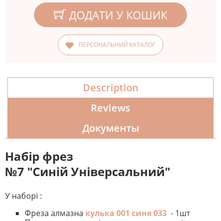
ДОДАТИ У КОШИК
ПЕРСОНАЛЬНИЙ КАТАЛОГ
Description
Reviews
Документы
Набір фрез
№7 "Синій Універсальний"
У наборі :
Фреза алмазна
кулька 001 синя 033
- 1шт