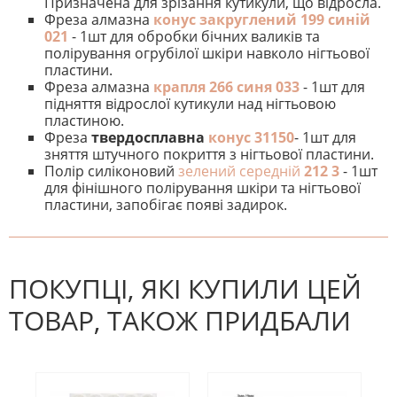
Призначена для зрізання кутикули, що відросла.
Фреза алмазна
конус закруглений 199 синій
021
- 1шт для обробки бічних валиків та
полірування огрубілої шкіри навколо нігтьової
пластини.
Фреза алмазна
крапля 266 синя 033
- 1шт для
підняття відрослої кутикули над нігтьовою
пластиною.
Фреза
твердосплавна
конус 31150
- 1шт для
зняття штучного покриття з нігтьової пластини.
Полір силіконовий
зелений середній
212 3
- 1шт
для фінішного полірування шкіри та нігтьової
пластини, запобігає появі задирок.
На даний час немає відгуків. Ви
НАПИШІТЬ ВІДГУК
можете стати першим! Будьте
першим, хто напише відгук.
ПОКУПЦІ, ЯКІ КУПИЛИ ЦЕЙ
ТОВАР, ТАКОЖ ПРИДБАЛИ