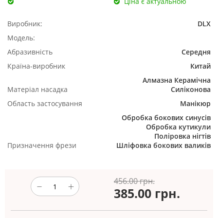
Ціна є актуальною
Виробник:
DLX
Модель:
Абразивність
Середня
Країна-виробник
Китай
Алмазна
Керамічна
Матеріал насадка
Силіконова
Область застосування
Манікюр
Обробка бокових синусів
Обробка кутикули
Поліровка нігтів
Призначення фрези
Шліфовка бокових валиків
456.00 грн.
385.00
грн.