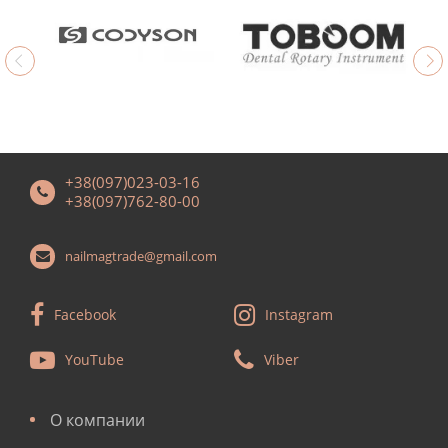
+38(097)023-03-16
+38(097)762-80-00
nailmagtrade@gmail.com
Facebook
Instagram
YouTube
Viber
О компании