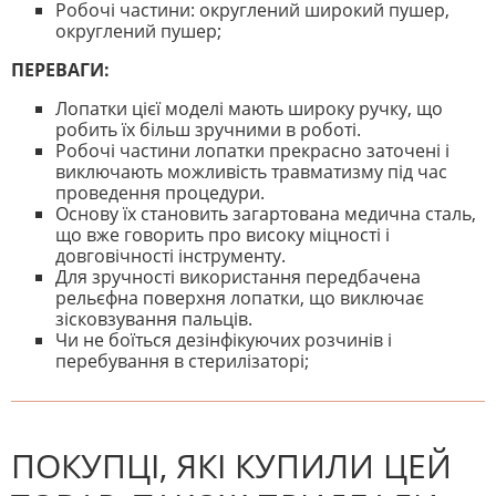
Робочі частини: округлений широкий пушер,
округлений пушер;
ПЕРЕВАГИ:
Лопатки цієї моделі мають широку ручку, що
робить їх більш зручними в роботі.
Робочі частини лопатки прекрасно заточені і
виключають можливість травматизму під час
проведення процедури.
Основу їх становить загартована медична сталь,
що вже говорить про високу міцності і
довговічності інструменту.
Для зручності використання передбачена
рельєфна поверхня лопатки, що виключає
зісковзування пальців.
Чи не боїться дезінфікуючих розчинів і
перебування в стерилізаторі;
На даний час немає відгуків. Ви
НАПИШІТЬ ВІДГУК
можете стати першим! Будьте
першим, хто напише відгук.
ПОКУПЦІ, ЯКІ КУПИЛИ ЦЕЙ