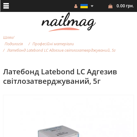
0.00 грн.
Шлях
Подологія
Професійні матеріали
Латебонд Latebond LC Адгезив світлозатверджуваний, 5г
Латебонд Latebond LC Адгезив
світлозатверджуваний, 5г