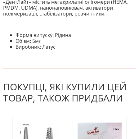
«ДентЛайт» містить метакрилатні олігомери (HEMA,
PMDM, UDMA), нанонаповнювач, активатори
полімеризації, стабілізатори, розчинники.
Форма випуску: Рідина
Об'єм: 5мл
Виробник: Латус
На даний час немає відгуків. Ви
НАПИШІТЬ ВІДГУК
можете стати першим! Будьте
першим, хто напише відгук.
ПОКУПЦІ, ЯКІ КУПИЛИ ЦЕЙ
ТОВАР, ТАКОЖ ПРИДБАЛИ