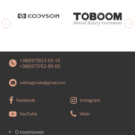
+38(097)023-03-16
+38(097)762-80-00
nailmagtrade@gmail.com
Facebook
Instagram
YouTube
Viber
О компании