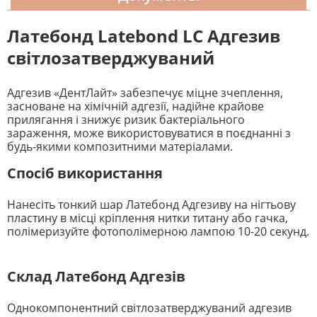
Латебонд
Latebond LC
Адгезив
світлозатверджуваний
Адгезив «ДентЛайт» забезпечує міцне зчеплення,
засноване на хімічній адгезії, надійне крайове
прилягання і знижує ризик бактеріального
зараження, може використовуватися в поєднанні з
будь-якими композитними матеріалами.
Спосіб використання
Нанесіть тонкий шар Латебонд Адгезиву на нігтьову
пластину в місці кріплення нитки титану або гачка,
полімеризуйте фотополімерною лампою 10-20 секунд.
Склад Латебонд Адгезів
Однокомпонентний світлозатверджуваний адгезив