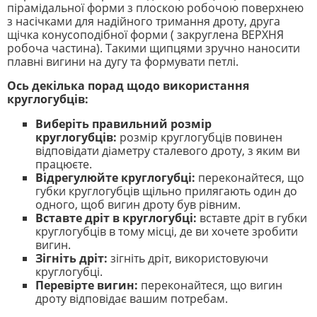
пірамідальної форми з плоскою робочою поверхнею
з насічками для надійного тримання дроту, друга
щічка конусоподібної форми ( закруглена ВЕРХНЯ
робоча частина). Такими щипцями зручно наносити
плавні вигини на дугу та формувати петлі.
Ось декілька порад щодо використання
круглогубців:
Виберіть правильний розмір
круглогубців:
розмір круглогубців повинен
відповідати діаметру сталевого дроту, з яким ви
працюєте.
Відрегулюйте круглогубці:
переконайтеся, що
губки круглогубців щільно прилягають один до
одного, щоб вигин дроту був рівним.
Вставте дріт в круглогубці:
вставте дріт в губки
круглогубців в тому місці, де ви хочете зробити
вигин.
Зігніть дріт:
зігніть дріт, використовуючи
круглогубці.
Перевірте вигин:
переконайтеся, що вигин
дроту відповідає вашим потребам.