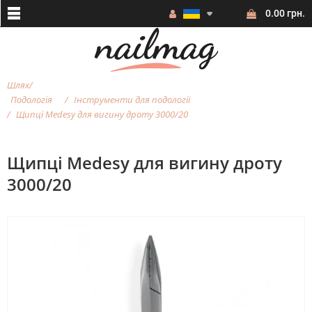
0.00 грн.
Шлях
Подологія
Інструменти для подології
Щипці Medesy для вигину дроту 3000/20
Щипці Medesy для вигину дроту
3000/20