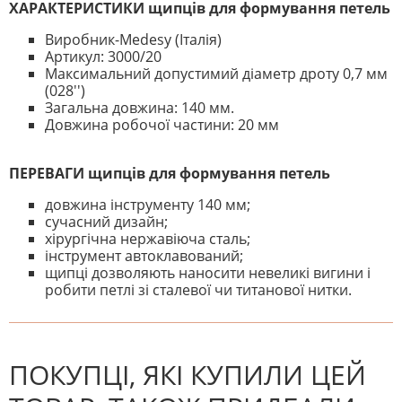
ХАРАКТЕРИСТИКИ щипців для формування петель
Виробник-Medesy (Італія)
Артикул: 3000/20
Максимальний допустимий діаметр дроту 0,7 мм
(028'')
Загальна довжина: 140 мм.
Довжина робочої частини: 20 мм
ПЕРЕВАГИ щипців для формування петель
довжина інструменту 140 мм;
сучасний дизайн;
хірургічна нержавіюча сталь;
інструмент автоклавований;
щипці дозволяють наносити невеликі вигини і
робити петлі зі сталевої чи титанової нитки.
На даний час немає відгуків. Ви
НАПИШІТЬ ВІДГУК
можете стати першим! Будьте
першим, хто напише відгук.
ПОКУПЦІ, ЯКІ КУПИЛИ ЦЕЙ