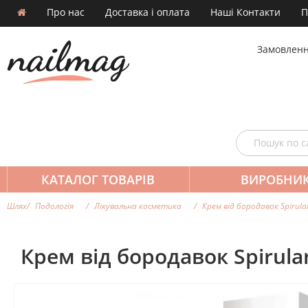
Про нас
Доставка і оплата
Наші Контакти
П
Замовленн
КАТАЛОГ ТОВАРІВ
ВИРОБНИ
Шлях
Подологія
Лікувальна косметика
Крем від бородавок Spirular
Крем від бородавок Spirular