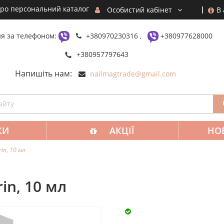
ро персональний каталог
В
Особистий кабінет
я за телефоном:
+380970230316 ,
+380977628000
+380957797643
Напишіть нам:
nailmagtrade@gmail.com
КИ
АКЦІЇ
НО
in, 10 мл
in, 10 мл