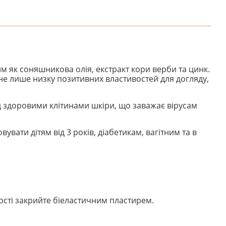
м як соняшникова олія, екстракт кори верби та цинк.
не лише низку позитивних властивостей для догляду,
над здоровими клітинами шкіри, що заважає вірусам
ати дітям від 3 років, діабетикам, вагітним та в
ості закрийте біеластичним пластирем.