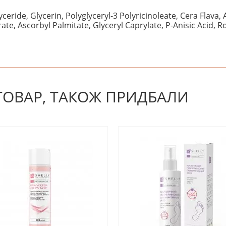
eride, Glycerin, Polyglyceryl-3 Polyricinoleate, Cera Flava, A
te, Ascorbyl Palmitate, Glyceryl Caprylate, P-Anisic Acid, Ro
! Будьте першим, хто напише відгук.
 ТОВАР, ТАКОЖ ПРИДБАЛИ