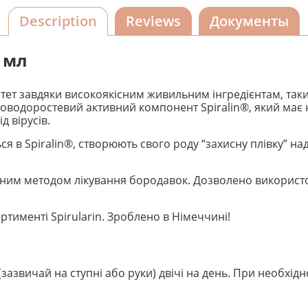
Description
Reviews
Документы
0 мл
ітет завдяки високоякісним живильним інгредієнтам, таки
роводоростевий активний компонент Spiralin®, який має 
д вірусів.
ться в Spiralin®, створюють свого роду “захисну плівку” 
ним методом лікування бородавок. Дозволено використовув
ртименті Spirularin. Зроблено в Німеччині!
азвичай на ступні або руки) двічі на день. При необхідн