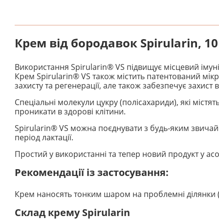
Крем від бородавок Spirularin, 1
Використання Spirularin® VS підвищує місцевий імун
Крем Spirularin® VS також містить патентований мік
захисту та регенерації, але також забезпечує захист ві
Спеціальні молекули цукру (полісахариди), які містя
проникати в здорові клітини.
Spirularin® VS можна поєднувати з будь-яким звичай
період лактації.
Простий у використанні та тепер новий продукт у асо
Рекомендації із застосування:
Крем наносять тонким шаром на проблемні ділянки (з
Склад крему Spirularin