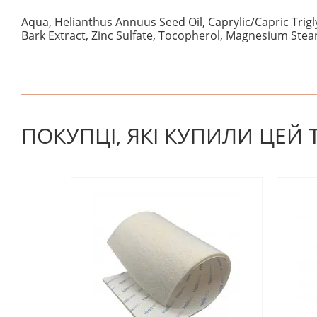
Aqua, Helianthus Annuus Seed Oil, Caprylic/Capric Triglyc
Bark Extract, Zinc Sulfate, Tocopherol, Magnesium Steara
На даний час немає відгуків. Ви можете стати першим
ПОКУПЦІ, ЯКІ КУПИЛИ ЦЕЙ