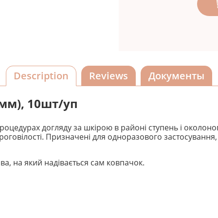
Description
Reviews
Документы
мм), 10шт/уп
оцедурах догляду за шкірою в районі ступень і околоног
 ороговілості. Призначені для одноразового застосуванн
а, на який надівається сам ковпачок.