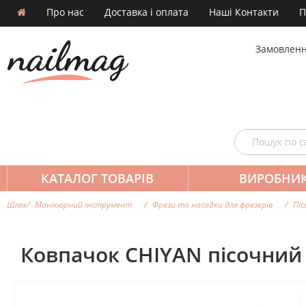
Про нас
Доставка і оплата
Наші Контакти
П
Замовленн
КАТАЛОГ ТОВАРІВ
ВИРОБНИ
Шлях
Манікюрний інструмент
Фрези та насадки для фрезерiв
Піс
Ковпачок CHIYAN пісочний 