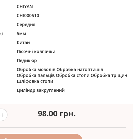
CHIYAN
CHI000510
Середня
м)
5мм
Китай
Пісочні ковпачки
Педикюр
Обробка мозолів
Обробка натоптишів
Обробка пальців
Обробка стопи
Обробка тріщин
Шліфовка стопи
Циліндр закруглений
98.00
грн.