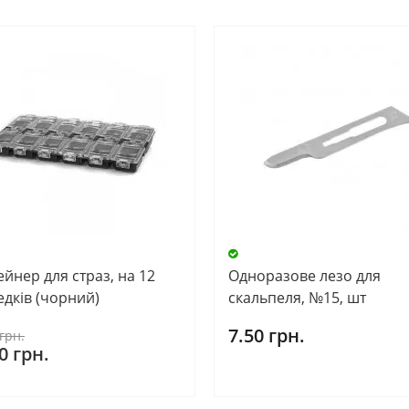
йнер для страз, на 12
Одноразове лезо для
едків (чорний)
скальпеля, №15, шт
7.50 грн.
грн.
0 грн.