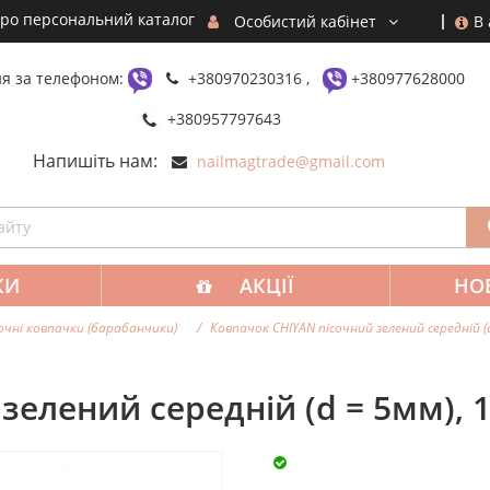
ро персональний каталог
В
Особистий кабінет
я за телефоном:
+380970230316 ,
+380977628000
+380957797643
Напишіть нам:
nailmagtrade@gmail.com
КИ
АКЦІЇ
НО
очні ковпачки (барабанчики)
Ковпачок CHIYAN пісочний зелений середній (
зелений середній (d = 5мм), 