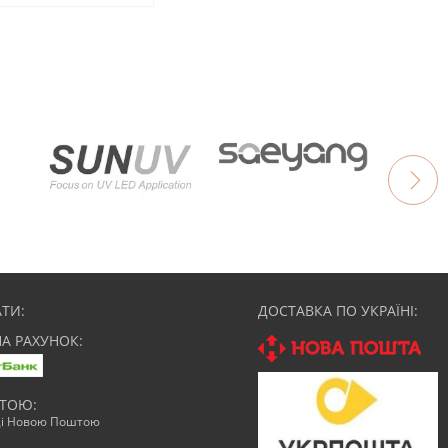
ТИ:
ДОСТАВКА ПО УКРАЇНІ:
НА РАХУНОК:
АТОЮ:
ці Новою Поштою