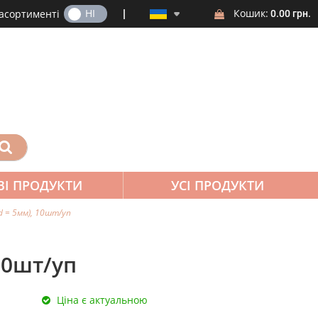
ТАК
НІ
Кошик:
 асортименті
0.00 грн.
ВІ ПРОДУКТИ
УСІ ПРОДУКТИ
d = 5мм), 10шт/уп
10шт/уп
Ціна є актуальною