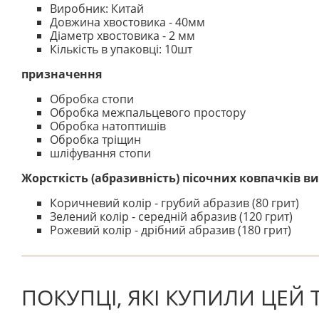
Виробник: Китай
Довжина хвостовика - 40мм
Діаметр хвостовика - 2 мм
Кількість в упаковці: 10шт
призначення
Обробка стопи
Обробка межпальцевого простору
Обробка натоптишів
Обробка тріщин
шліфування стопи
Жорсткість (абразивність) пісочних ковпачків в
Коричневий колір - грубий абразив (80 грит)
Зелений колір - середній абразив (120 грит)
Рожевий колір - дрібний абразив (180 грит)
На даний час немає відгуків. Ви можете стати першим
ПОКУПЦІ, ЯКІ КУПИЛИ ЦЕЙ