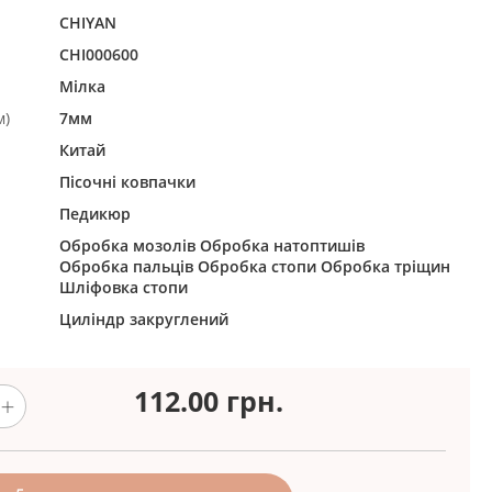
CHIYAN
CHI000600
Мілка
м)
7мм
Китай
Пісочні ковпачки
Педикюр
Обробка мозолів
Обробка натоптишів
Обробка пальців
Обробка стопи
Обробка тріщин
Шліфовка стопи
Циліндр закруглений
112.00
грн.