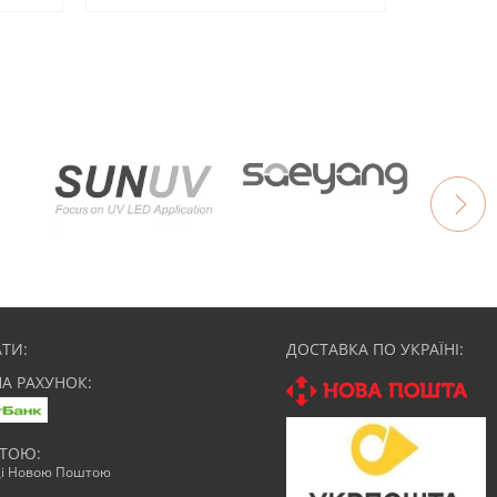
ТИ:
ДОСТАВКА ПО УКРАЇНІ:
НА РАХУНОК:
АТОЮ:
ці Новою Поштою