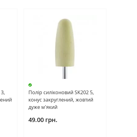
3,
Полір силіконовий SK202 5,
лений
конус закруглений, жовтий
дуже м'який
49.00 грн.