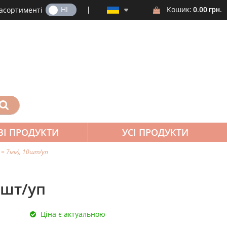
ТАК
НІ
Кошик:
 асортименті
0.00 грн.
ВІ ПРОДУКТИ
УСІ ПРОДУКТИ
 = 7мм), 10шт/уп
0шт/уп
Ціна є актуальною