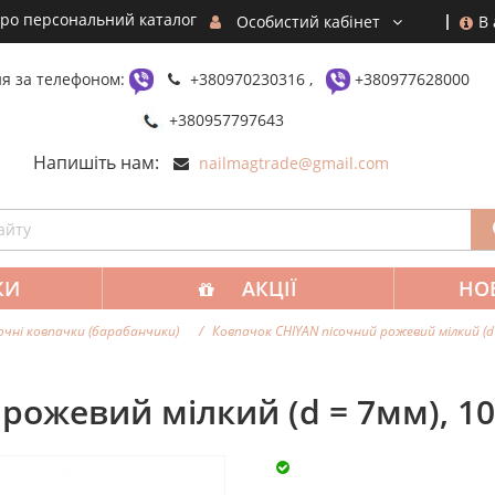
ро персональний каталог
В
Особистий кабінет
я за телефоном:
+380970230316 ,
+380977628000
+380957797643
Напишіть нам:
nailmagtrade@gmail.com
КИ
АКЦІЇ
НО
очні ковпачки (барабанчики)
Ковпачок CHIYAN пісочний рожевий мілкий (d
рожевий мілкий (d = 7мм), 1