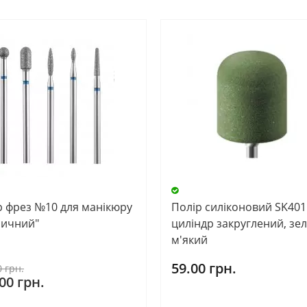
р фрез №10 для манікюру
Полір силіконовий SK401 
сичний"
циліндр закруглений, зе
м'який
59.00 грн.
0 грн.
00 грн.