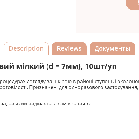
Description
Reviews
Документы
ий мілкий (d = 7мм), 10шт/уп
оцедурах догляду за шкірою в районі ступень і околоног
 ороговілості. Призначені для одноразового застосуванн
а, на який надівається сам ковпачок.