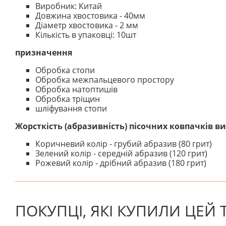
Виробник: Китай
Довжина хвостовика - 40мм
Діаметр хвостовика - 2 мм
Кількість в упаковці: 10шт
призначення
Обробка стопи
Обробка межпальцевого простору
Обробка натоптишів
Обробка тріщин
шліфування стопи
Жорсткість (абразивність) пісочних ковпачків в
Коричневий колір - грубий абразив (80 грит)
Зелений колір - середній абразив (120 грит)
Рожевий колір - дрібний абразив (180 грит)
На даний час немає відгуків. Ви можете стати першим
ПОКУПЦІ, ЯКІ КУПИЛИ ЦЕЙ