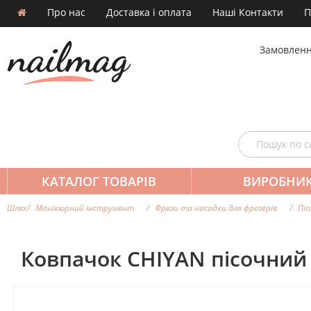
Про нас
Доставка і оплата
Наші Контакти
П
Замовленн
КАТАЛОГ ТОВАРІВ
ВИРОБНИ
Шлях
Манікюрний інструмент
Фрези та насадки для фрезерiв
Піс
Ковпачок CHIYAN пісочний 