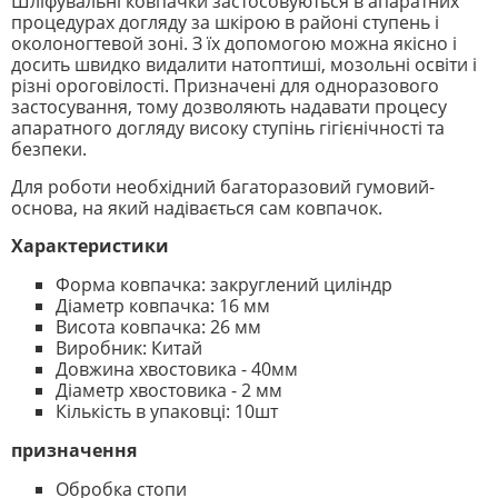
Шліфувальні ковпачки застосовуються в апаратних
процедурах догляду за шкірою в районі ступень і
околоногтевой зоні. З їх допомогою можна якісно і
досить швидко видалити натоптиші, мозольні освіти і
різні ороговілості. Призначені для одноразового
застосування, тому дозволяють надавати процесу
апаратного догляду високу ступінь гігієнічності та
безпеки.
Для роботи необхідний багаторазовий гумовий-
основа, на який надівається сам ковпачок.
Характеристики
Форма ковпачка: закруглений циліндр
Діаметр ковпачка: 16 мм
Висота ковпачка: 26 мм
Виробник: Китай
Довжина хвостовика - 40мм
Діаметр хвостовика - 2 мм
Кількість в упаковці: 10шт
призначення
Обробка стопи