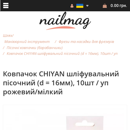
0.00 грн.
Шлях
Манікюрний інструмент
Фрези та насадки для фрезерiв
Пісочні ковпачки (барабанчики)
Ковпачок CHIYAN шліфувальний пісочний (d = 16мм), 10шт / уп
Ковпачок CHIYAN шліфувальний
пісочний (d = 16мм), 10шт / уп
рожевий/мілкий