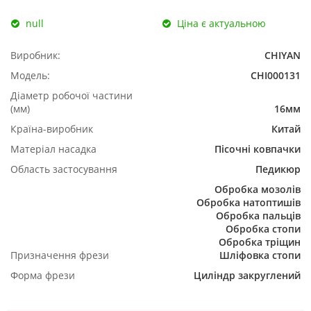
null
Ціна є актуальною
Виробник:
CHIYAN
Модель:
CHI000131
Діаметр робочої частини
(мм)
16мм
Країна-виробник
Китай
Матеріал насадка
Пісочні ковпачки
Область застосування
Педикюр
Обробка мозолів
Обробка натоптишів
Обробка пальців
Обробка стопи
Обробка тріщин
Призначення фрези
Шліфовка стопи
Форма фрези
Циліндр закруглений