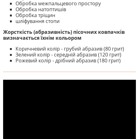
Обробка межпальцевого простору
Обробка натоптишів
Обробка тріщин
шліфування стопи
Жорсткість (абразивність) пісочних ковпачків
визначається їхнім кольором
Коричневий колір - грубий абразив (80 грит)
Зелений колір - середній абразив (120 грит)
Рожевий колір - дрібний абразив (180 грит)
На даний час немає відгуків. Ви
НАПИШІТЬ ВІДГУК
можете стати першим! Будьте
першим, хто напише відгук.