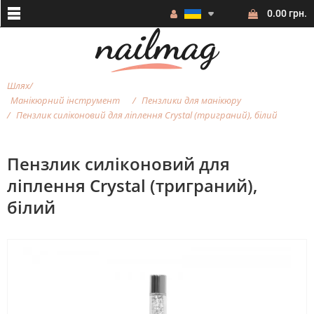
0.00 грн.
Шлях
Манікюрний інструмент
Пензлики для манікюру
Пензлик силіконовий для ліплення Crystal (триграний), білий
Пензлик силіконовий для
ліплення Crystal (триграний),
білий