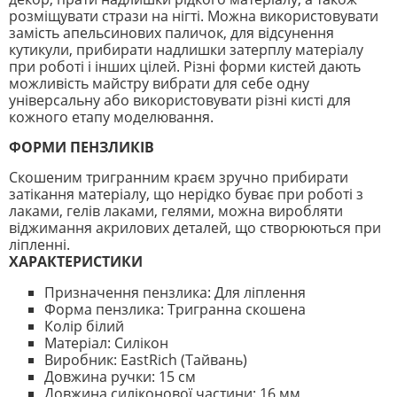
розміщувати стрази на нігті. Можна використовувати
замість апельсинових паличок, для відсунення
кутикули, прибирати надлишки затерплу матеріалу
при роботі і інших цілей. Різні форми кистей дають
можливість майстру вибрати для себе одну
універсальну або використовувати різні кисті для
кожного етапу моделювання.
ФОРМИ ПЕНЗЛИКІВ
Скошеним тригранним краєм зручно прибирати
затікання матеріалу, що нерідко буває при роботі з
лаками, гелів лаками, гелями, можна виробляти
віджимання акрилових деталей, що створюються при
ліпленні.
ХАРАКТЕРИСТИКИ
Призначення пензлика: Для ліплення
Форма пензлика: Тригранна скошена
Колір білий
Матеріал: Силікон
Виробник: EastRich (Тайвань)
Довжина ручки: 15 см
Довжина силіконової частини: 16 мм