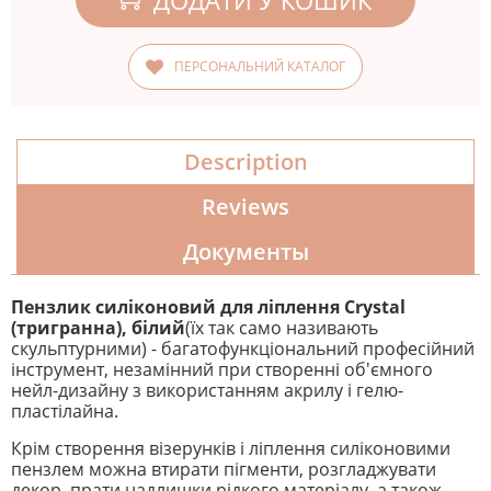
ПЕРСОНАЛЬНИЙ КАТАЛОГ
Description
Reviews
Документы
Пензлик силіконовий для ліплення Crystal
(тригранна), білий
(їх так само називають
скульптурними) - багатофункціональний професійний
інструмент, незамінний при створенні об'ємного
нейл-дизайну з використанням акрилу і гелю-
пластілайна.
Крім створення візерунків і ліплення силіконовими
пензлем можна втирати пігменти, розгладжувати
декор, прати надлишки рідкого матеріалу, а також