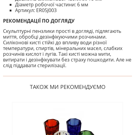
Діаметр робочої частини: 6 мм
Артикул: ER05J003
РЕКОМЕНДАЦІЇ ПО ДОГЛЯДУ
Скульптурні пензлики прості в догляді, підлягають
миття, обробці дезінфікуючими розчинами.
Силіконові кисті стійкі до впливу води різної
температури, спиртів, мінеральних масел, слабких
розчинів кислот і лугів. Такі кисті можна мити,
витирати і дезінфікувати без страху пошкодити. Але не
слід піддавати стерилізації.
На даний час немає відгуків. Ви
НАПИШІТЬ ВІДГУК
можете стати першим! Будьте
першим, хто напише відгук.
ТАКОЖ МИ РЕКОМЕНДУЄМО