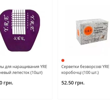
ы для наращивания YRE
Серветки безворсові YRE
невый лепесток (10шт)
коробочці (100 шт.)
0 грн.
52.50 грн.
О