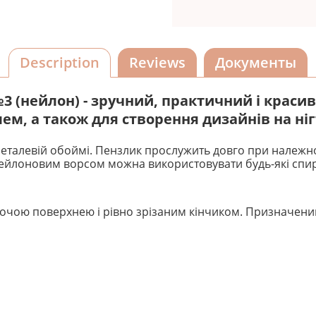
Description
Reviews
Документы
3 (нейлон)
- зручний, практичний і краси
ем, а також для створення дизайнів на ніг
еталевій обоймі. Пензлик прослужить довго при належн
нейлоновим ворсом можна використовувати будь-які спир
чою поверхнею і рівно зрізаним кінчиком. Призначений