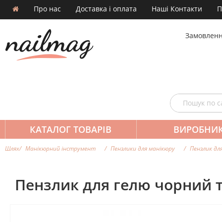
Про нас
Доставка і оплата
Наші Контакти
П
Замовленн
КАТАЛОГ ТОВАРІВ
ВИРОБНИ
Шлях
Манікюрний інструмент
Пензлики для манікюру
Пензлик дл
Пензлик для гелю чорний 