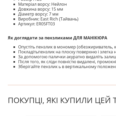
Матеріал ворсу: Нейлон
Довжина ворсу: 15 мм
Діаметр ворсу: 7 мм
Виробник: East Rich (Тайвань)
Артикул: ER05FT03
Як доглядати за пензликами ДЛЯ МАНІКЮРА
Опустіть пензлик в мономер (обезжириватель, к
Покладітьпензлик на плоску поверхню і злегка н
За допомогою палички акуратно видаліть залишк
Після того, як сліди повністю видалені, промо
Зберігайте пензлик ь в вертикальному положенн
На даний час немає відгуків. Ви можете стати першим
ПОКУПЦІ, ЯКІ КУПИЛИ ЦЕЙ