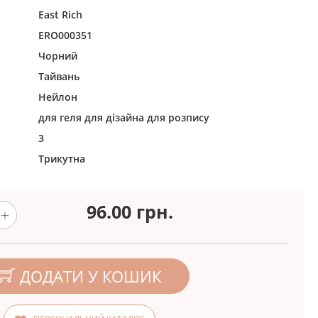
East Rich
ERO000351
Чорний
Тайвань
Нейлон
для геля
для дізайна
для розпису
3
Трикутна
96.00
грн.
ДОДАТИ У КОШИК