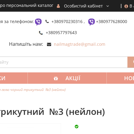
ро персональний каталог
В
Особистий кабінет
я за телефоном:
+380970230316 ,
+380977628000
+380957797643
Напишіть нам:
nailmagtrade@gmail.com
КИ
АКЦІЇ
НО
я гелю чорний трикутний №3 (нейлон)
трикутний №3 (нейлон)