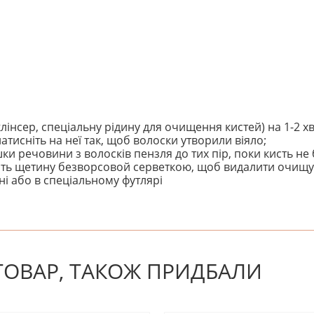
лінсер, спеціальну рідину для очищення кистей) на 1-2 х
атисніть на неї так, щоб волоски утворили віяло;
и речовини з волосків пензля до тих пір, поки кисть не
кніть щетину безворсовой серветкою, щоб видалити очищу
і або в спеціальному футлярі
! Будьте першим, хто напише відгук.
 ТОВАР, ТАКОЖ ПРИДБАЛИ