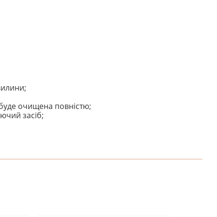
вилини;
 буде очищена повністю;
ючий засіб;
НАПИШІТЬ ВІДГУК