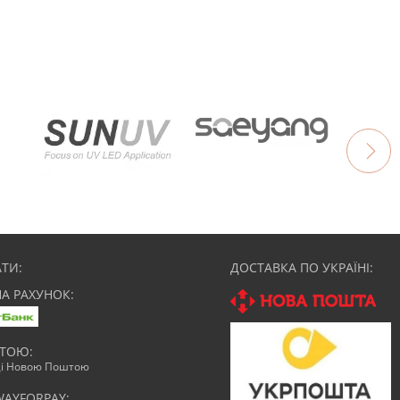
ТИ:
ДОСТАВКА ПО УКРАЇНІ:
НА РАХУНОК:
АТОЮ:
ці Новою Поштою
WAYFORPAY: