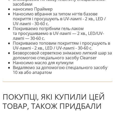
засобами
наносимо Праймер
Наносимо вбрання за типом нігтів базове
покриття і просушують в UV-лампі - 2 хв., LED /
UV-лампі - 30-60 с.
Покриваємо потрібним гель-лаком
та просушиваемо в UV-лампі — 2 хв., LED/UV-
лампі — 30-60 с.
Покриваємо топовим покриттям і просушують в
UV-лампі - 2 хв., LED / UV-лампі - 30-60 с.
Безворсовой серветкою знімаємо липкий шар за
допомогою спеціального засобу Cleanser
Наносимо масло для кутикули
Видаляємо за допомогою спеціального засобу
10 хв або апаратом
На даний час немає відгуків. Ви
НАПИШІТЬ ВІДГУК
можете стати першим! Будьте
першим, хто напише відгук.
ПОКУПЦІ, ЯКІ КУПИЛИ ЦЕЙ
ТОВАР, ТАКОЖ ПРИДБАЛИ