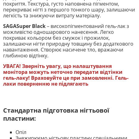
покриття. Текстура, густо наповнена пігментом,
перекриває нігті з першого тонкого шару, залишаючи
легкість та знижуючи витрату матеріалу.
SAGASuper Black
– високопігментований гель-лак з
можливістю одношарового нанесення. Легко
покриває кольором без смужок і прожилок,
залишаючи нігти природну товщину без додаткового
навантаження. Створює насичене тло, вражаючи
глибиною відтінку.
УВАГА! Зверніть увагу, що налаштування
монітора можуть неточно передати відтінки
гель-лаку! Враховуйте це при замовленні. Гель-
лаки поверненню не підлягають
Стандартна підготовка нігтьової
пластини:
Опіл
Знежирюємо нігтьову пластину спеціальними