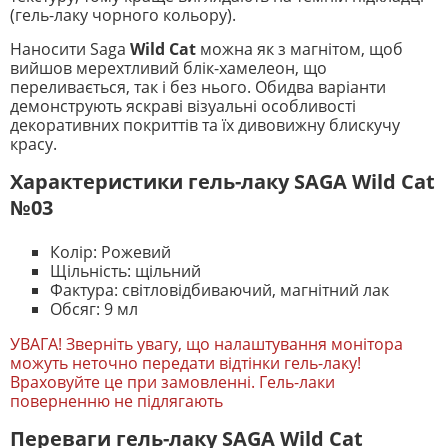
(гель-лаку чорного кольору).
Наносити Saga
Wild Cat
можна як з магнітом, щоб
вийшов мерехтливий блік-хамелеон, що
переливається, так і без нього. Обидва варіанти
демонструють яскраві візуальні особливості
декоративних покриттів та їх дивовижну блискучу
красу.
Характеристики гель-лаку SAGA Wild Cat
№03
Колір: Рожевий
Щільність: щільний
Фактура: світловідбиваючий, магнітний лак
Обсяг: 9 мл
УВАГА! Зверніть увагу, що налаштування монітора
можуть неточно передати відтінки гель-лаку!
Враховуйте це при замовленні. Гель-лаки
поверненню не підлягають
Переваги гель-лаку SAGA Wild Cat