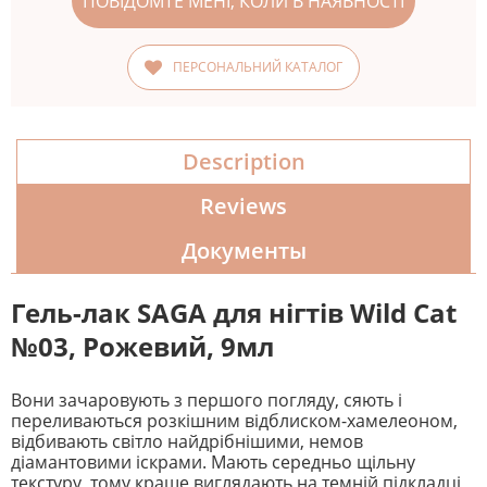
ПОВІДОМТЕ МЕНІ, КОЛИ В НАЯВНОСТІ
ПЕРСОНАЛЬНИЙ КАТАЛОГ
Description
Reviews
Документы
Гель-лак SAGA для нігтів Wild Cat
№03, Рожевий, 9мл
Вони зачаровують з першого погляду, сяють і
переливаються розкішним відблиском-хамелеоном,
відбивають світло найдрібнішими, немов
діамантовими іскрами. Мають середньо щільну
текстуру, тому краще виглядають на темній підкладці