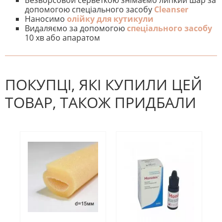
допомогою спеціального засобу
Cleanser
Наносимо
олійку для кутикули
Видаляємо за допомогою
спеціального засобу
10 хв або апаратом
На даний час немає відгуків. Ви
НАПИШІТЬ ВІДГУК
можете стати першим! Будьте
першим, хто напише відгук.
ПОКУПЦІ, ЯКІ КУПИЛИ ЦЕЙ
ТОВАР, ТАКОЖ ПРИДБАЛИ