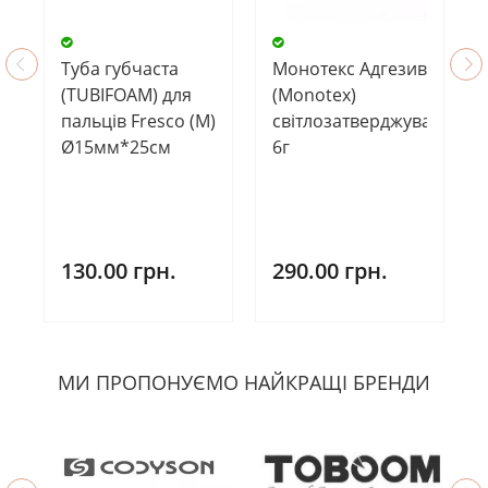
Туба губчаста
Монотекс Адгезив
(TUBIFOAM) для
(Monotex)
пальців Fresco (М)
світлозатверджуваний,
Ø15мм*25см
6г
130.00 грн.
290.00 грн.
МИ ПРОПОНУЄМО НАЙКРАЩІ БРЕНДИ