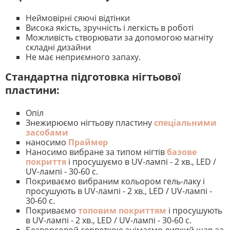
Неймовірні сяючі відтінки
Висока якість, зручність і легкість в роботі
Можливість створювати за допомогою магніту
складні дизайни
Не має неприємного запаху.
Стандартна підготовка нігтьової
пластини:
Опіл
Знежирюємо нігтьову пластину
спеціальними
засобами
наносимо
Праймер
Наносимо вибране за типом нігтів
базове
покриття
і просушуємо в UV-лампі - 2 хв., LED /
UV-лампі - 30-60 с.
Покриваємо вибраним кольором гель-лаку і
просушують в UV-лампі - 2 хв., LED / UV-лампі -
30-60 с.
Покриваємо
топовим покриттям
і просушують
в UV-лампі - 2 хв., LED / UV-лампі - 30-60 с.
Безворсовой серветкою знімаємо липкий шар за