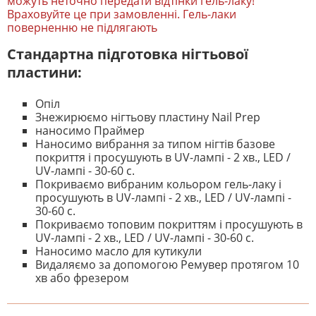
можуть неточно передати відтінки гель-лаку!
Враховуйте це при замовленні. Гель-лаки
поверненню не підлягають
Стандартна підготовка нігтьової
пластини:
Опіл
Знежирюємо нігтьову пластину Nail Prep
наносимо Праймер
Наносимо вибрання за типом нігтів базове
покриття і просушують в UV-лампі - 2 хв., LED /
UV-лампі - 30-60 с.
Покриваємо вибраним кольором гель-лаку і
просушують в UV-лампі - 2 хв., LED / UV-лампі -
30-60 с.
Покриваємо топовим покриттям і просушують в
UV-лампі - 2 хв., LED / UV-лампі - 30-60 с.
Наносимо масло для кутикули
Видаляємо за допомогою Ремувер протягом 10
хв або фрезером
На даний час немає відгуків. Ви
НАПИШІТЬ ВІДГУК
можете стати першим! Будьте