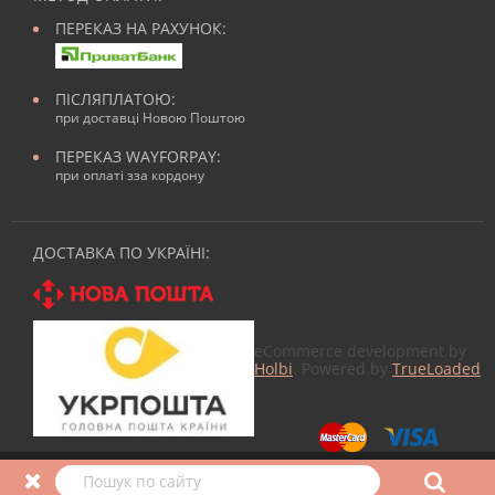
ПЕРЕКАЗ НА РАХУНОК:
ПІСЛЯПЛАТОЮ:
при доставці Новою Поштою
ПЕРЕКАЗ WAYFORPAY:
при оплаті зза кордону
ДОСТАВКА ПО УКРАЇНІ:
eCommerce development by
Holbi
. Powered by
TrueLoaded
© 2026
Все для манікюра
в Nailmag