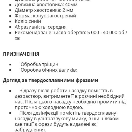
Довжина хвостовика: 40мм
Діаметр хвостовика: 2 мм
Форма: конус загострений
Колір синій
Абразивність: середня
Рекомендоване число обертів: 5 000 - 40 000 об /
хв
ПРИЗНАЧЕННЯ
Обробка тріщин
Обробка бічних валиків;
Догляд за твердосплавними фрезами
Відразу після роботи насадку помістіть в
дезраствор, витримаєте її в розчині необхідний
час. Після цього насадку необхідно промити під
проточною холодною водою.
Після дезінфекції помістіть твердосплавну
насадку в ультразвукову мийку, в ній шляхом
кавітації з фрези будуть видалені всі
забруднення.