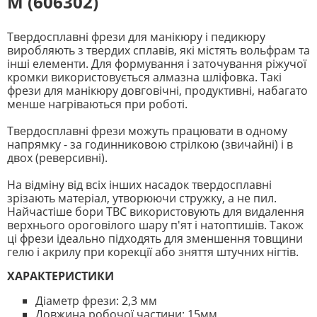
М (606302)
Твердосплавні фрези для манікюру і педикюру
виробляють з твердих сплавів, які містять вольфрам та
інші елементи. Для формування і заточування ріжучої
кромки використовується алмазна шліфовка. Такі
фрези для манікюру довговічні, продуктивні, набагато
менше нагріваються при роботі.
Твердосплавні фрези можуть працювати в одному
напрямку - за годинниковою стрілкою (звичайні) і в
двох (реверсивні).
На відміну від всіх інших насадок твердосплавні
зрізають матеріал, утворюючи стружку, а не пил.
Найчастіше бори ТВС використовують для видалення
верхнього ороговілого шару п'ят і натоптишів. Також
ці фрези ідеально підходять для зменшення товщини
гелю і акрилу при корекції або зняття штучних нігтів.
ХАРАКТЕРИСТИКИ
Діаметр фрези: 2,3 мм
Довжина робочої частини: 15мм