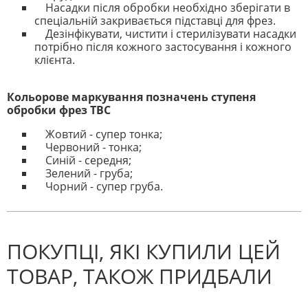
Насадки після обробки необхідно зберігати в
спеціальній закривається підставці для фрез.
Дезінфікувати, чистити і стерилізувати насадки
потрібно після кожного застосування і кожного
клієнта.
Кольорове маркування позначень ступеня
обробки фрез ТВС
Жовтий - супер тонка;
Червоний - тонка;
Синій - середня;
Зелений - груба;
Чорний - супер груба.
На даний час немає відгуків. Ви
НАПИШІТЬ ВІДГУК
можете стати першим! Будьте
першим, хто напише відгук.
ПОКУПЦІ, ЯКІ КУПИЛИ ЦЕЙ
ТОВАР, ТАКОЖ ПРИДБАЛИ