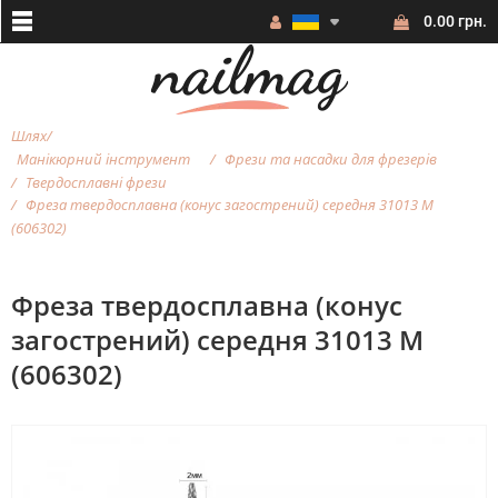
0.00 грн.
Шлях
Манікюрний інструмент
Фрези та насадки для фрезерiв
Твердосплавні фрези
Фреза твердосплавна (конус загострений) середня 31013 М
(606302)
Фреза твердосплавна (конус
загострений) середня 31013 М
(606302)