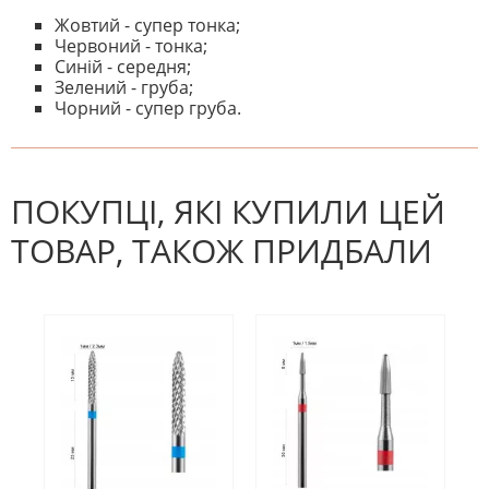
Жовтий - супер тонка;
Червоний - тонка;
Синій - середня;
Зелений - груба;
Чорний - супер груба.
На даний час немає відгуків. Ви
НАПИШІТЬ ВІДГУК
можете стати першим! Будьте
першим, хто напише відгук.
ПОКУПЦІ, ЯКІ КУПИЛИ ЦЕЙ
ТОВАР, ТАКОЖ ПРИДБАЛИ