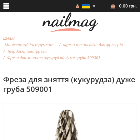
0.00 грн.
Шлях
Манікюрний інструмент
Фрези та насадки для фрезерiв
Твердосплавні фрези
Фреза для зняття (кукурудза) дуже груба 509001
Фреза для зняття (кукурудза) дуже
груба 509001