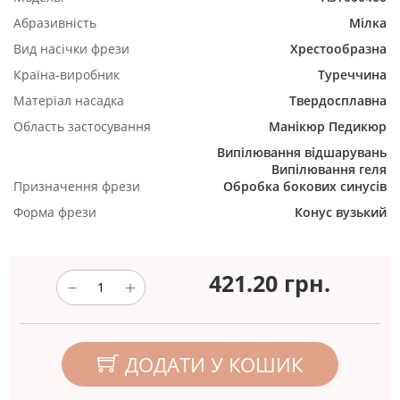
Абразивність
Мілка
Вид насічки фрези
Хрестообразна
Країна-виробник
Туреччина
Матеріал насадка
Твердосплавна
Область застосування
Манікюр
Педикюр
Випілювання відшарувань
Випілювання геля
Призначення фрези
Обробка бокових синусів
Форма фрези
Конус вузький
421.20
грн.
ДОДАТИ У КОШИК