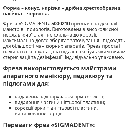
Форма – конус, нарізка – дрібна хрестообразна,
насічка – червона.
Фреза «SIGMADENT»
5000210
призначена для nail-
майстрів і подологів. Виготовлена з високоякісної
нержавіючої сталі, не схильна до корозії,
максимально довго зберігає заточування і підходять
для більшості манікюрних апаратів. Фреза проста і
надійна в експлуатації та піддається будь-яким видам
стерилізації та дезінфекції. Індивідуально упаковано.
Фреза використовується майстрами
апаратного манікюру, педикюру та
підлогами для:
видалення відшарування при корекції;
видалення частини нігтьової пластини;
корекції арки піднігтьової пластини,
випилювання торців.
Переваги фрез «SIGMADENT»: