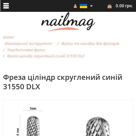
0.00 грн.
Шлях
Манікюрний інструмент
Фрези та насадки для фрезерiв
Твердосплавні фрези
Фреза ціліндр скруглений синій 31550 DLX
Фреза ціліндр скруглений синій
31550 DLX