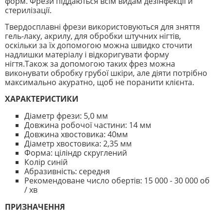
форм. Фрези піддаються всім видам дезінфекції й
стерилізації.
Твердосплавні фрези використовуються для зняття
гель-лаку, акрилу, для обробки штучних нігтів,
оскільки за їх допомогою можна швидко сточити
надлишки матеріалу і відкоригувати форму
нігтя.Також за допомогою таких фрез можна
виконувати обробку грубої шкіри, але діяти потрібно
максимально акуратно, щоб не поранити клієнта.
ХАРАКТЕРИСТИКИ
Діаметр фрези: 5,0 мм
Довжина робочої частини: 14 мм
Довжина хвостовика: 40мм
Діаметр хвостовика: 2,35 мм
Форма: ціліндр скруглений
Колір синій
Абразивність: середня
Рекомендоване число обертів: 15 000 - 30 000 об
/ хв
ПРИЗНАЧЕННЯ