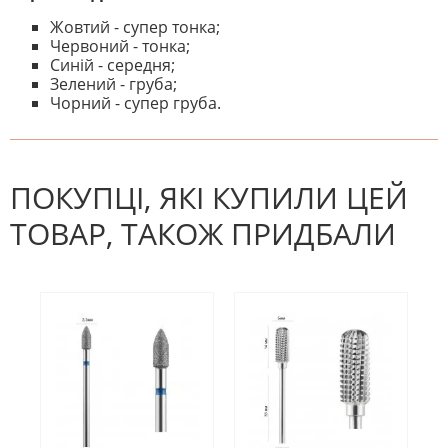
Жовтий - супер тонка;
Червоний - тонка;
Синій - середня;
Зелений - груба;
Чорний - супер груба.
На даний час немає відгуків. Ви
НАПИШІТЬ ВІДГУК
можете стати першим! Будьте
першим, хто напише відгук.
ПОКУПЦІ, ЯКІ КУПИЛИ ЦЕЙ
ТОВАР, ТАКОЖ ПРИДБАЛИ