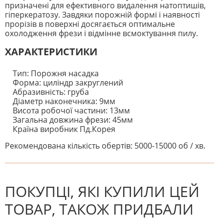
призначені для ефективного видалення натоптишів,
гіперкератозу. Завдяки порожній формі і наявності
прорізів в поверхні досягається оптимальне
охолодження фрези і відмінне всмоктування пилу.
ХАРАКТЕРИСТИКИ
Тип: Порожня насадка
Форма: циліндр закруглений
Абразивність: груба
Діаметр наконечника: 9мм
Висота робочої частини: 13мм
Загальна довжина фрези: 45мм
Країна виробник Пд.Корея
Рекомендована кількість обертів: 5000-15000 об / хв.
На даний час немає відгуків. Ви
НАПИШІТЬ ВІДГУК
можете стати першим! Будьте
першим, хто напише відгук.
ПОКУПЦІ, ЯКІ КУПИЛИ ЦЕЙ
ТОВАР, ТАКОЖ ПРИДБАЛИ