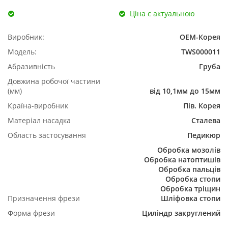
Ціна є актуальною
Виробник:
ОЕМ-Корея
Модель:
TWS000011
Абразивність
Груба
Довжина робочої частини
(мм)
від 10,1мм до 15мм
Країна-виробник
Пів. Корея
Матеріал насадка
Сталева
Область застосування
Педикюр
Обробка мозолів
Обробка натоптишів
Обробка пальців
Обробка стопи
Обробка тріщин
Призначення фрези
Шліфовка стопи
Форма фрези
Циліндр закруглений