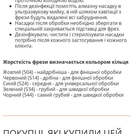
проточною холодною водою.
Після дезінфекції помістіть алмазну насадку в
ультразвукову мийку, в ній шляхом кавітації з
фрези будуть видалені всі забруднення.
Насадки після обробки необхідно зберігати в
спеціальній закривається підставці для фрез.
Дезінфікувати, чистити і стерилізувати насадки
потрібно після кожного застосування і кожного
клієнта.
Жорсткість фрези визначається кольором кільця
Жовтий (504) - найдрібніша - для фінішної обробки
Червоний (514) - дрібна - для фінішної обробки
Синій (524) - середня - для універсальної обробки
Зелений (534) - грубий - для швидкої обробки
Чорний (544) - самий грубий - для швидкої обробки
На даний час немає відгуків. Ви
НАПИШІТЬ ВІДГУК
можете стати першим! Будьте
першим, хто напише відгук.
ПОКУПЦІ, ЯКІ КУПИЛИ ЦЕЙ