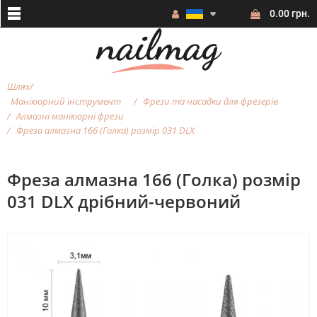
0.00 грн.
Шлях
Манікюрний інструмент
Фрези та насадки для фрезерiв
Алмазні манікюрні фрези
Фреза алмазна 166 (Голка) розмір 031 DLX
Фреза алмазна 166 (Голка) розмір
031 DLX дрібний-червоний