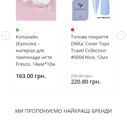
Копалайн
Топове покриття
(Каполін) –
DNKa' Cover Tops
матеріал для
Travel Collection
тампонади нігтя
#0004 Nice, 12мл
Fresco, 14мм*10м
163.00 грн.
276.00 грн.
220.80 грн.
МИ ПРОПОНУЄМО НАЙКРАЩІ БРЕНДИ