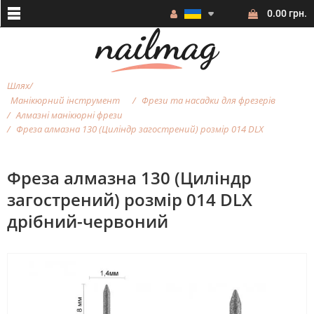
0.00 грн.
Шлях
Манікюрний інструмент
Фрези та насадки для фрезерiв
Алмазні манікюрні фрези
Фреза алмазна 130 (Циліндр загострений) розмір 014 DLX
Фреза алмазна 130 (Циліндр
загострений) розмір 014 DLX
дрібний-червоний