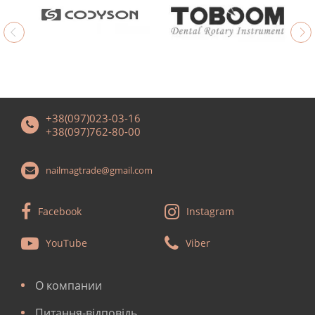
+38(097)023-03-16
+38(097)762-80-00
nailmagtrade@gmail.com
Facebook
Instagram
YouTube
Viber
О компании
Питання-відповідь