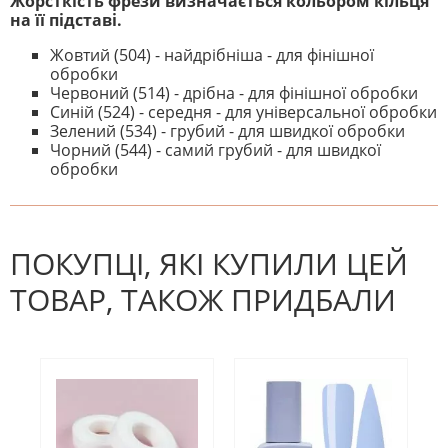
Жорсткість фрези визначається кольором кільця
на її підставі.
Жовтий (504) - найдрібніша - для фінішної
обробки
Червоний (514) - дрібна - для фінішної обробки
Синій (524) - середня - для універсальної обробки
Зелений (534) - грубий - для швидкої обробки
Чорний (544) - самий грубий - для швидкої
обробки
На даний час немає відгуків. Ви
НАПИШІТЬ ВІДГУК
можете стати першим! Будьте
першим, хто напише відгук.
ПОКУПЦІ, ЯКІ КУПИЛИ ЦЕЙ
ТОВАР, ТАКОЖ ПРИДБАЛИ