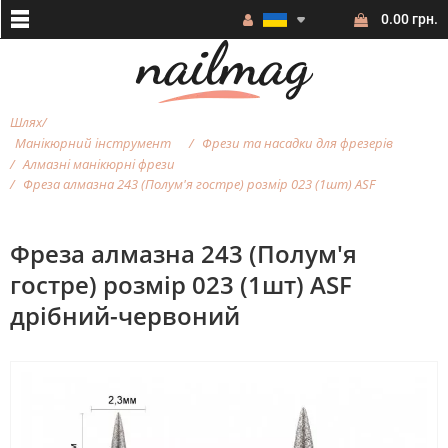
0.00 грн.
Шлях
Манікюрний інструмент
Фрези та насадки для фрезерiв
Алмазні манікюрні фрези
Фреза алмазна 243 (Полум'я гостре) розмір 023 (1шт) ASF
Фреза алмазна 243 (Полум'я
гостре) розмір 023 (1шт) ASF
дрібний-червоний