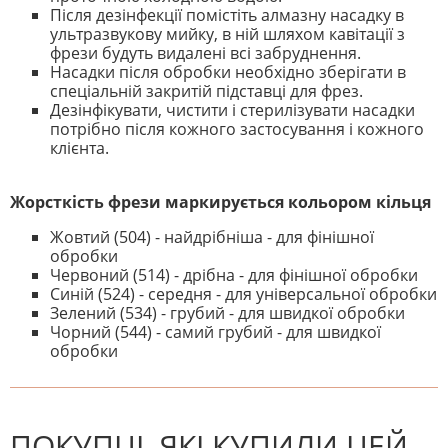
Після дезінфекції помістіть алмазну насадку в
ультразвукову мийку, в ній шляхом кавітації з
фрези будуть видалені всі забруднення.
Насадки після обробки необхідно зберігати в
спеціальній закритій підставці для фрез.
Дезінфікувати, чистити і стерилізувати насадки
потрібно після кожного застосування і кожного
клієнта.
Жорсткість фрези маркирується кольором кільця
Жовтий (504) - найдрібніша - для фінішної
обробки
Червоний (514) - дрібна - для фінішної обробки
Синій (524) - середня - для універсальної обробки
Зелений (534) - грубий - для швидкої обробки
Чорний (544) - самий грубий - для швидкої
обробки
На даний час немає відгуків. Ви
НАПИШІТЬ ВІДГУК
можете стати першим! Будьте
першим, хто напише відгук.
ПОКУПЦІ, ЯКІ КУПИЛИ ЦЕЙ