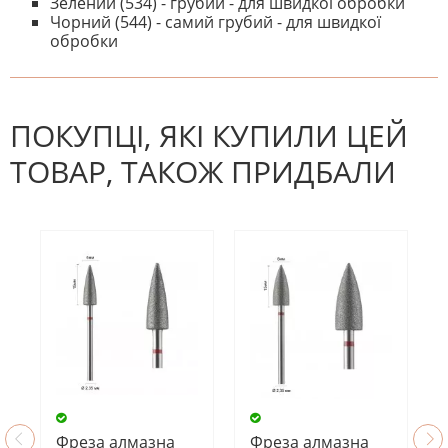
Зелений (534) - грубий - для швидкої обробки
Чорний (544) - самий грубий - для швидкої
обробки
На даний час немає відгуків. Ви
НАПИШІТЬ ВІДГУК
можете стати першим! Будьте
першим, хто напише відгук.
ПОКУПЦІ, ЯКІ КУПИЛИ ЦЕЙ
ТОВАР, ТАКОЖ ПРИДБАЛИ
Фреза алмазна
Фреза алмазна