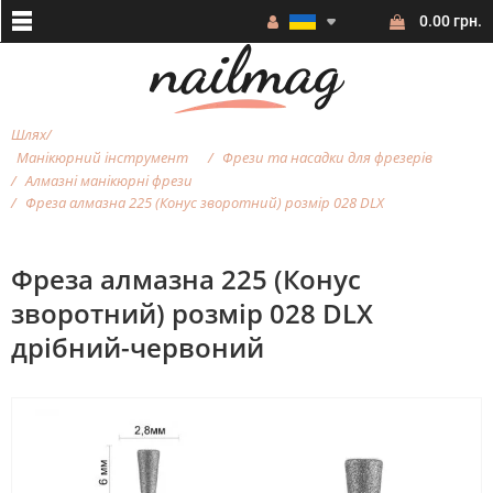
0.00 грн.
Шлях
Манікюрний інструмент
Фрези та насадки для фрезерiв
Алмазні манікюрні фрези
Фреза алмазна 225 (Конус зворотний) розмір 028 DLX
Фреза алмазна 225 (Конус
зворотний) розмір 028 DLX
дрібний-червоний