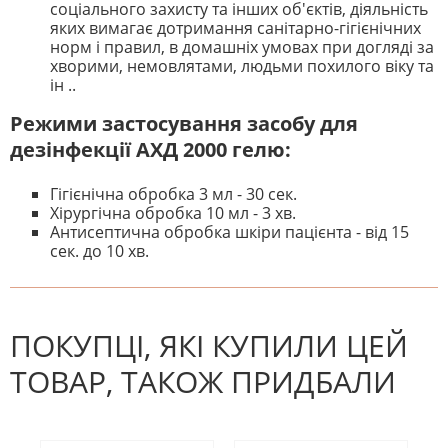
соціального захисту та інших об'єктів, діяльність
яких вимагає дотримання санітарно-гігієнічних
норм і правил, в домашніх умовах при догляді за
хворими, немовлятами, людьми похилого віку та
ін ..
Режими застосування засобу для
дезінфекції АХД 2000 гелю:
Гігієнічна обробка 3 мл - 30 сек.
Хірургічна обробка 10 мл - 3 хв.
Антисептична обробка шкіри пацієнта - від 15
сек. до 10 хв.
На даний час немає відгуків. Ви
НАПИШІТЬ ВІДГУК
можете стати першим! Будьте
першим, хто напише відгук.
ПОКУПЦІ, ЯКІ КУПИЛИ ЦЕЙ
ТОВАР, ТАКОЖ ПРИДБАЛИ