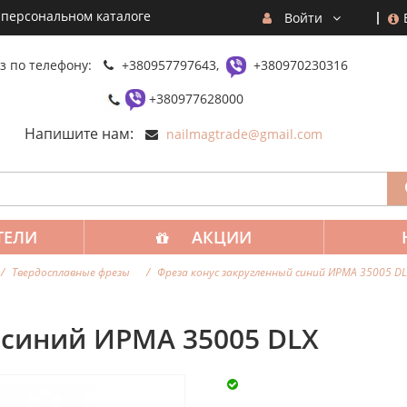
 персональном каталоге
Войти
з по телефону:
+380957797643,
+380970230316
+380977628000
Напишите нам:
nailmagtrade@gmail.com
ТЕЛИ
АКЦИИ
Твердосплавные фрезы
Фреза конус закругленный синий ИРМА 35005 DL
 синий ИРМА 35005 DLX