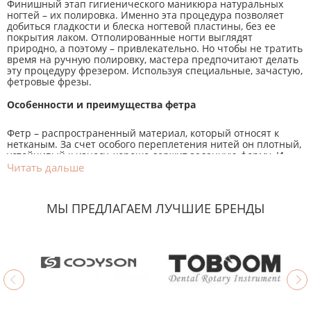
Финишный этап гигиенического маникюра натуральных
ногтей – их полировка. Именно эта процедура позволяет
добиться гладкости и блеска ногтевой пластины, без ее
покрытия лаком. Отполированные ногти выглядят
природно, а поэтому – привлекательно. Но чтобы не тратить
время на ручную полировку, мастера предпочитают делать
эту процедуру фрезером. Используя специальные, зачастую,
фетровые фрезы.
Особенности и преимущества фетра
Фетр – распространенный материал, который относят к
нетканым. За счет особого переплетения нитей он плотный,
устойчивый к износу, хорошо держит заданную форму. И
при этом – мягкий. Как раз то, что нужно для работы с
Читать дальше
натуральными ногтями.
Такие насадки делают в виде широкого конуса с
закругленным концом – это наиболее удобная форма для
МЫ ПРЕДЛАГАЕМ ЛУЧШИЕ БРЕНДЫ
полировки ногтевой пластины.
К преимуществам фетровых насадок относят:
бережную обработку даже тонких ногтей;
шлифовку нежной кожи вокруг ногтя;
придание блеска пластине;
стимуляцию роста ногтя;