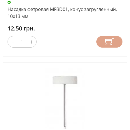
ДЛИНА
Насадка фетровая MFBD01, конус загругленный,
РАБОЧЕЙ
10х13 мм
ЧАСТИ
12.50 грн.
(ММ)
СБРОС