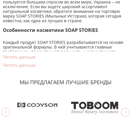
пользуется большим спросом во всем мире, Украина – не
исключение. Если вы ищете широкий ассортимент
натуральной косметики, обратите внимание на торговую
марку SOAP STORIES (Мыльные Истории), которая сегодня
известна, как одна из лучших в стране.
Особенности косметики SOAP STORIES
Каждый продукт SOAP STORIES разрабатывается на основе
оригинальной формулы. В ней учитываются главные
требования к продукту: натуральность и совместимость
используемых компонентов, желаемый эффект от
Читать дальше
применения, потребительские свойства продукта. Для
Читать дальше
изготовления используется только высококачественное
натуральное сырье.
Ассортимент товаров SOAP STORIES Cosmetics
МЫ ПРЕДЛАГАЕМ ЛУЧШИЕ БРЕНДЫ
Среди продукции компании вы найдете все возможные
виды средств для ухода за кожей лица, рук, тела, за
волосами, ногтями:
Базовые масла – превосходная альтернатива
сложным бальзамам и кремам. С их помощью
легко сделать кожу и волосы здоровыми,
ухоженными и красивыми.