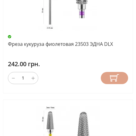
МАТЕРИАЛ
НАСАДКА
ДЛИНА
Фреза кукуруза фиолетовая 23503 ЭДНА DLX
РАБОЧЕЙ
ЧАСТИ
242.00 грн.
(ММ)
СБРОС