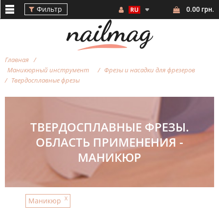
Фильтр
0.00 грн.
Главная
Маникюрный инструмент
Фрезы и насадки для фрезеров
Твердосплавные фрезы
Фильтр
ТВЕРДОСПЛАВНЫЕ ФРЕЗЫ.
ОБЛАСТЬ ПРИМЕНЕНИЯ -
МАНИКЮР
ФОРМА
ФРЕЗЫ
X
Маникюр
АБРАЗИВНОСТЬ