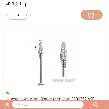
421.20 грн.
Фреза для снятия (конус) середня 5000332 ASF